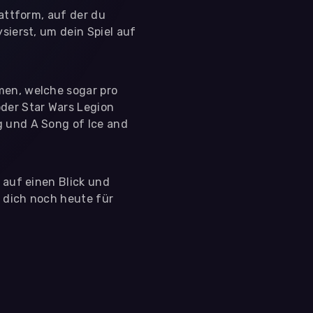
lattform, auf der du
sierst, um dein Spiel auf
men, welche sogar pro
der Star Wars Legion
g und A Song of Ice and
s auf einen Blick und
e dich noch heute für
 nutzen diese Daten ausschließlich für First-Party-
ir deine Zustimmung. Indem du "Alle akzeptieren"