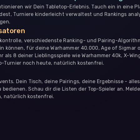
utionieren wir Dein Tabletop-Erlebnis. Tauch ein in eine P
ndest, Turniere kinderleicht verwaltest und Rankings analy
ngen.
isatoren
nkontrolle, verschiedenste Ranking- und Pairing-Algorith
in können, für deine Warhammer 40.000, Age of Sigmar o
hr als 8 deiner Lieblingsspiele wie Warhammer 40k, X-Win
op-Turnier noch heute, natürlich kostenfrei.
ents. Dein Tisch, deine Pairings, deine Ergebnisse - alle
bedienen. Schau dir die Listen der Top-Spieler an. Meld
, natürlich kostenfrei.
eter
, die uns helfen, unser Webangebot und die App zu verbessern. Wir
app- oder websiteübergreifendes Werbetracking. Hierfür benötigen w