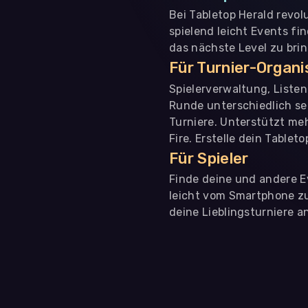
Bei Tabletop Herald revol
spielend leicht Events fi
das nächste Level zu bri
Für Turnier-Organ
Spielerverwaltung, Liste
Runde unterschiedlich se
Turniere. Unterstützt me
Fire. Erstelle dein Tablet
Für Spieler
Finde deine und andere Ev
leicht vom Smartphone zu 
deine Lieblingsturniere an
WIR BENÖTIGEN DEINE ZUSTIMMUNG
Wir übermitteln personenbezogene Daten an
Drittanbi
Produktanalysen und Performance-Messung, nicht für 