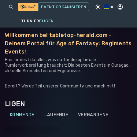
MEINE EVENTS
MEHR
EVENT ORGANISIEREN
SPIEL
·
WARHAMMER 40K
DE
TURNIERE
LIGEN
Willkommen bei tabletop-herald.com -
Deinem Portal für Age of Fantasy: Regiments
Events!
Hier findest du alles, was du für die optimale
Turniervorbereitung brauchst: Die besten Events in Curaçao,
aktuelle Armeelisten und Ergebnisse.
Bereit? Werde Teil unserer Community und mach mit!
LIGEN
KOMMENDE
LAUFENDE
VERGANGENE