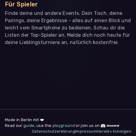
Für Spieler
Finde deine und andere Events. Dein Tisch, deine
Pairings, deine Ergebnisse - alles auf einen Blick und
leicht vom Smartphone zu bedienen. Schau dir die
Listen der Top-Spieler an. Melde dich noch heute für
deine Lieblingsturniere an, natürlich kostenfrei.
WIR BENÖTIGEN DEINE ZUSTIMMUNG
Wir übermitteln personenbezogene Daten an
Drittanbieter
,
die uns helfen, unser Webangebot und die App zu
verbessern. Wir nutzen diese Daten ausschließlich für First-
Party-Produktanalysen und Performance-Messung, nicht für
app- oder websiteübergreifendes Werbetracking. Hierfür
benötigen wir deine Zustimmung. Indem du "Alle
akzeptieren" klickst, stimmst du diesen (jederzeit
widerruflich) zu. Dies umfasst auch deine Einwilligung in die
Übermittlung bestimmter personenbezogener Daten in
Drittländer, u.a. die USA, nach Art. 49 (1) (a) DSGVO. Du kannst
deine Zustimmung jederzeit unter "
Datenschutzerklärung
"
Made in Berlin mit ❤️
am Seitenende widerrufen.
Read our
guide
, use the
playground
or join us on
Datenschutzerklärung
Impressum
Herald+ kündigen
Anpassen