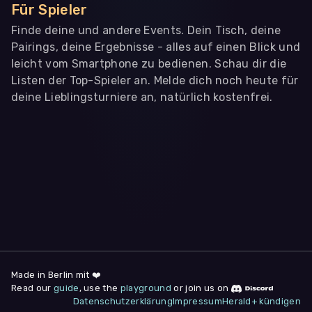
Für Spieler
Finde deine und andere Events. Dein Tisch, deine
Pairings, deine Ergebnisse - alles auf einen Blick und
leicht vom Smartphone zu bedienen. Schau dir die
Listen der Top-Spieler an. Melde dich noch heute für
deine Lieblingsturniere an, natürlich kostenfrei.
WIR BENÖTIGEN DEINE ZUSTIMMUNG
Wir übermitteln personenbezogene Daten an
Drittanbieter
,
die uns helfen, unser Webangebot und die App zu
verbessern. Wir nutzen diese Daten ausschließlich für First-
Party-Produktanalysen und Performance-Messung, nicht für
app- oder websiteübergreifendes Werbetracking. Hierfür
benötigen wir deine Zustimmung. Indem du "Alle
akzeptieren" klickst, stimmst du diesen (jederzeit
widerruflich) zu. Dies umfasst auch deine Einwilligung in die
Übermittlung bestimmter personenbezogener Daten in
Drittländer, u.a. die USA, nach Art. 49 (1) (a) DSGVO. Du kannst
deine Zustimmung jederzeit unter "
Datenschutzerklärung
"
Made in Berlin mit ❤️
am Seitenende widerrufen.
Read our
guide
, use the
playground
or join us on
Datenschutzerklärung
Impressum
Herald+ kündigen
Anpassen