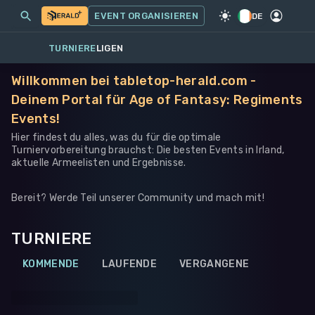
MEINE EVENTS
MEHR
EVENT ORGANISIEREN
SPIEL
·
WARHAMMER 40K
DE
TURNIERE
LIGEN
Willkommen bei tabletop-herald.com -
Deinem Portal für Age of Fantasy: Regiments
Events!
Hier findest du alles, was du für die optimale
Turniervorbereitung brauchst: Die besten Events in Irland,
aktuelle Armeelisten und Ergebnisse.
Bereit? Werde Teil unserer Community und mach mit!
TURNIERE
KOMMENDE
LAUFENDE
VERGANGENE