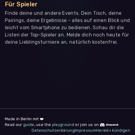
Für Spieler
Finde deine und andere Events. Dein Tisch, deine
Pairings, deine Ergebnisse - alles auf einen Blick und
leicht vom Smartphone zu bedienen. Schau dir die
Listen der Top-Spieler an. Melde dich noch heute für
deine Lieblingsturniere an, natürlich kostenfrei.
WIR BENÖTIGEN DEINE ZUSTIMMUNG
Wir übermitteln personenbezogene Daten an
Drittanbieter
,
die uns helfen, unser Webangebot und die App zu
verbessern. Wir nutzen diese Daten ausschließlich für First-
Party-Produktanalysen und Performance-Messung, nicht für
app- oder websiteübergreifendes Werbetracking. Hierfür
benötigen wir deine Zustimmung. Indem du "Alle
akzeptieren" klickst, stimmst du diesen (jederzeit
widerruflich) zu. Dies umfasst auch deine Einwilligung in die
Übermittlung bestimmter personenbezogener Daten in
Drittländer, u.a. die USA, nach Art. 49 (1) (a) DSGVO. Du kannst
deine Zustimmung jederzeit unter "
Datenschutzerklärung
"
Made in Berlin mit ❤️
am Seitenende widerrufen.
Read our
guide
, use the
playground
or join us on
Datenschutzerklärung
Impressum
Herald+ kündigen
Anpassen