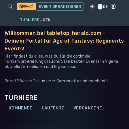
MEINE EVENTS
MEHR
EVENT ORGANISIEREN
SPIEL
·
WARHAMMER 40K
DE
TURNIERE
LIGEN
Willkommen bei tabletop-herald.com -
Deinem Portal für Age of Fantasy: Regiments
Events!
Hier findest du alles, was du für die optimale
Turniervorbereitung brauchst: Die besten Events in Nigeria,
aktuelle Armeelisten und Ergebnisse.
Bereit? Werde Teil unserer Community und mach mit!
TURNIERE
KOMMENDE
LAUFENDE
VERGANGENE