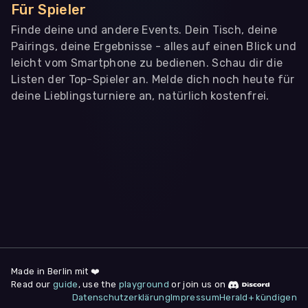
Für Spieler
Finde deine und andere Events. Dein Tisch, deine
Pairings, deine Ergebnisse - alles auf einen Blick und
leicht vom Smartphone zu bedienen. Schau dir die
Listen der Top-Spieler an. Melde dich noch heute für
deine Lieblingsturniere an, natürlich kostenfrei.
WIR BENÖTIGEN DEINE ZUSTIMMUNG
Wir übermitteln personenbezogene Daten an
Drittanbieter
,
die uns helfen, unser Webangebot und die App zu
verbessern. Wir nutzen diese Daten ausschließlich für First-
Party-Produktanalysen und Performance-Messung, nicht für
app- oder websiteübergreifendes Werbetracking. Hierfür
benötigen wir deine Zustimmung. Indem du "Alle
akzeptieren" klickst, stimmst du diesen (jederzeit
widerruflich) zu. Dies umfasst auch deine Einwilligung in die
Übermittlung bestimmter personenbezogener Daten in
Drittländer, u.a. die USA, nach Art. 49 (1) (a) DSGVO. Du kannst
deine Zustimmung jederzeit unter "
Datenschutzerklärung
"
Made in Berlin mit ❤️
am Seitenende widerrufen.
Read our
guide
, use the
playground
or join us on
Datenschutzerklärung
Impressum
Herald+ kündigen
Anpassen