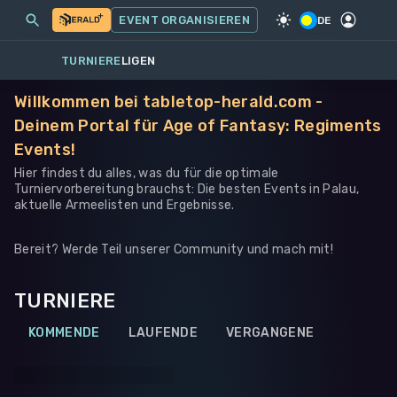
MEINE EVENTS
MEHR
EVENT ORGANISIEREN
SPIEL
·
WARHAMMER 40K
DE
TURNIERE
LIGEN
Willkommen bei tabletop-herald.com -
Deinem Portal für Age of Fantasy: Regiments
Events!
Hier findest du alles, was du für die optimale
Turniervorbereitung brauchst: Die besten Events in Palau,
aktuelle Armeelisten und Ergebnisse.
Bereit? Werde Teil unserer Community und mach mit!
TURNIERE
KOMMENDE
LAUFENDE
VERGANGENE