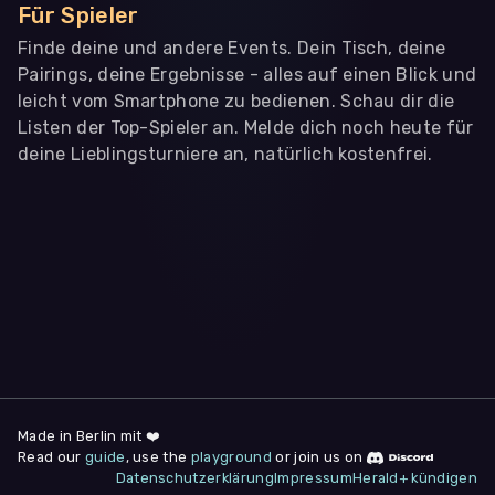
Für Spieler
Finde deine und andere Events. Dein Tisch, deine
Pairings, deine Ergebnisse - alles auf einen Blick und
leicht vom Smartphone zu bedienen. Schau dir die
Listen der Top-Spieler an. Melde dich noch heute für
deine Lieblingsturniere an, natürlich kostenfrei.
WIR BENÖTIGEN DEINE ZUSTIMMUNG
Wir übermitteln personenbezogene Daten an
Drittanbieter
,
die uns helfen, unser Webangebot und die App zu
verbessern. Wir nutzen diese Daten ausschließlich für First-
Party-Produktanalysen und Performance-Messung, nicht für
app- oder websiteübergreifendes Werbetracking. Hierfür
benötigen wir deine Zustimmung. Indem du "Alle
akzeptieren" klickst, stimmst du diesen (jederzeit
widerruflich) zu. Dies umfasst auch deine Einwilligung in die
Übermittlung bestimmter personenbezogener Daten in
Drittländer, u.a. die USA, nach Art. 49 (1) (a) DSGVO. Du kannst
deine Zustimmung jederzeit unter "
Datenschutzerklärung
"
Made in Berlin mit ❤️
am Seitenende widerrufen.
Read our
guide
, use the
playground
or join us on
Datenschutzerklärung
Impressum
Herald+ kündigen
Anpassen