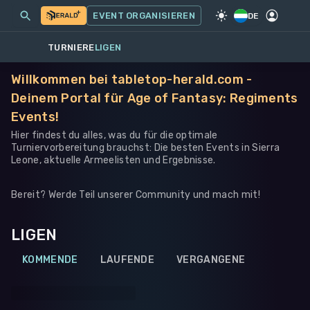
MEINE EVENTS
MEHR
EVENT ORGANISIEREN
SPIEL
·
WARHAMMER 40K
DE
TURNIERE
LIGEN
Willkommen bei tabletop-herald.com -
Deinem Portal für Age of Fantasy: Regiments
Events!
Hier findest du alles, was du für die optimale
Turniervorbereitung brauchst: Die besten Events in Sierra
Leone, aktuelle Armeelisten und Ergebnisse.
Bereit? Werde Teil unserer Community und mach mit!
LIGEN
KOMMENDE
LAUFENDE
VERGANGENE