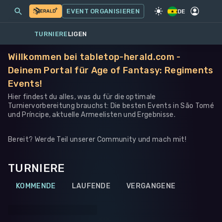
MEINE EVENTS
MEHR
EVENT ORGANISIEREN
SPIEL
·
WARHAMMER 40K
DE
TURNIERE
LIGEN
Willkommen bei tabletop-herald.com -
Deinem Portal für Age of Fantasy: Regiments
Events!
Hier findest du alles, was du für die optimale
Turniervorbereitung brauchst: Die besten Events in São Tomé
und Príncipe, aktuelle Armeelisten und Ergebnisse.
Bereit? Werde Teil unserer Community und mach mit!
TURNIERE
KOMMENDE
LAUFENDE
VERGANGENE