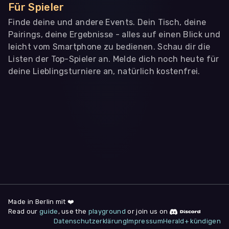
Für Spieler
Finde deine und andere Events. Dein Tisch, deine
Pairings, deine Ergebnisse - alles auf einen Blick und
leicht vom Smartphone zu bedienen. Schau dir die
Listen der Top-Spieler an. Melde dich noch heute für
deine Lieblingsturniere an, natürlich kostenfrei.
WIR BENÖTIGEN DEINE ZUSTIMMUNG
Wir übermitteln personenbezogene Daten an
Drittanbieter
,
die uns helfen, unser Webangebot und die App zu
verbessern. Wir nutzen diese Daten ausschließlich für First-
Party-Produktanalysen und Performance-Messung, nicht für
app- oder websiteübergreifendes Werbetracking. Hierfür
benötigen wir deine Zustimmung. Indem du "Alle
akzeptieren" klickst, stimmst du diesen (jederzeit
widerruflich) zu. Dies umfasst auch deine Einwilligung in die
Übermittlung bestimmter personenbezogener Daten in
Drittländer, u.a. die USA, nach Art. 49 (1) (a) DSGVO. Du kannst
deine Zustimmung jederzeit unter "
Datenschutzerklärung
"
Made in Berlin mit ❤️
am Seitenende widerrufen.
Read our
guide
, use the
playground
or join us on
Datenschutzerklärung
Impressum
Herald+ kündigen
Anpassen