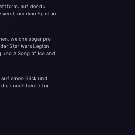
lattform, auf der du
sierst, um dein Spiel auf
men, welche sogar pro
der Star Wars Legion
g und A Song of Ice and
s auf einen Blick und
e dich noch heute für
 nutzen diese Daten ausschließlich für First-Party-
ir deine Zustimmung. Indem du "Alle akzeptieren"