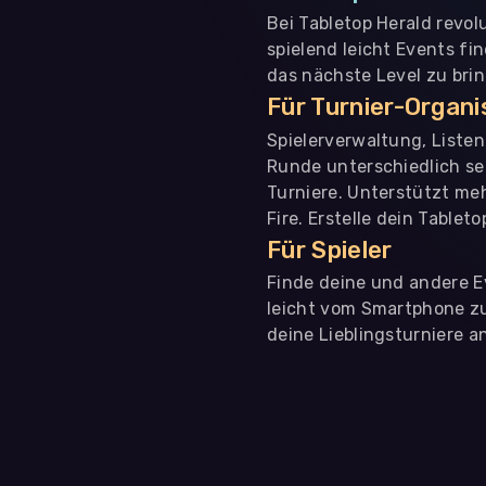
Bei Tabletop Herald revol
spielend leicht Events fi
das nächste Level zu bri
Für Turnier-Organ
Spielerverwaltung, Liste
Runde unterschiedlich se
Turniere. Unterstützt me
Fire. Erstelle dein Tablet
Für Spieler
Finde deine und andere Ev
leicht vom Smartphone zu 
deine Lieblingsturniere an
WIR BENÖTIGEN DEINE ZUSTIMMUNG
Wir übermitteln personenbezogene Daten an
Drittanbi
Produktanalysen und Performance-Messung, nicht für 