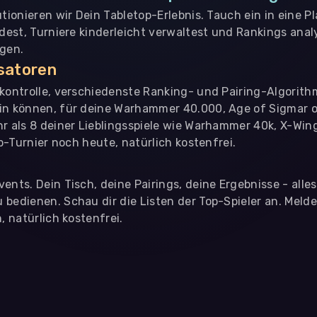
utionieren wir Dein Tabletop-Erlebnis. Tauch ein in eine P
ndest, Turniere kinderleicht verwaltest und Rankings analy
ngen.
isatoren
nkontrolle, verschiedenste Ranking- und Pairing-Algorith
in können, für deine Warhammer 40.000, Age of Sigmar o
hr als 8 deiner Lieblingsspiele wie Warhammer 40k, X-Win
op-Turnier noch heute, natürlich kostenfrei.
ents. Dein Tisch, deine Pairings, deine Ergebnisse - alle
bedienen. Schau dir die Listen der Top-Spieler an. Meld
, natürlich kostenfrei.
eter
, die uns helfen, unser Webangebot und die App zu verbessern. Wir
app- oder websiteübergreifendes Werbetracking. Hierfür benötigen w