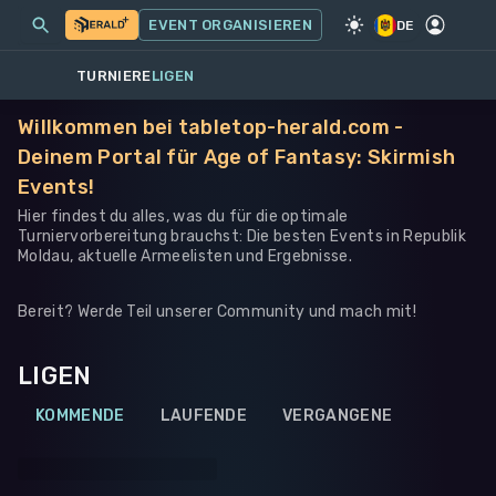
MEINE EVENTS
MEHR
EVENT ORGANISIEREN
SPIEL
·
WARHAMMER 40K
DE
TURNIERE
LIGEN
Willkommen bei tabletop-herald.com -
Deinem Portal für Age of Fantasy: Skirmish
Events!
Hier findest du alles, was du für die optimale
Turniervorbereitung brauchst: Die besten Events in Republik
Moldau, aktuelle Armeelisten und Ergebnisse.
Bereit? Werde Teil unserer Community und mach mit!
LIGEN
KOMMENDE
LAUFENDE
VERGANGENE