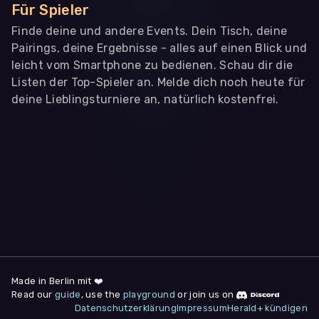
Für Spieler
Finde deine und andere Events. Dein Tisch, deine
Pairings, deine Ergebnisse - alles auf einen Blick und
leicht vom Smartphone zu bedienen. Schau dir die
Listen der Top-Spieler an. Melde dich noch heute für
deine Lieblingsturniere an, natürlich kostenfrei.
WIR BENÖTIGEN DEINE ZUSTIMMUNG
Wir übermitteln personenbezogene Daten an
Drittanbieter
,
die uns helfen, unser Webangebot und die App zu
verbessern. Wir nutzen diese Daten ausschließlich für First-
Party-Produktanalysen und Performance-Messung, nicht für
app- oder websiteübergreifendes Werbetracking. Hierfür
benötigen wir deine Zustimmung. Indem du "Alle
akzeptieren" klickst, stimmst du diesen (jederzeit
widerruflich) zu. Dies umfasst auch deine Einwilligung in die
Übermittlung bestimmter personenbezogener Daten in
Drittländer, u.a. die USA, nach Art. 49 (1) (a) DSGVO. Du kannst
deine Zustimmung jederzeit unter "
Datenschutzerklärung
"
Made in Berlin mit ❤️
am Seitenende widerrufen.
Read our
guide
, use the
playground
or join us on
Datenschutzerklärung
Impressum
Herald+ kündigen
Anpassen