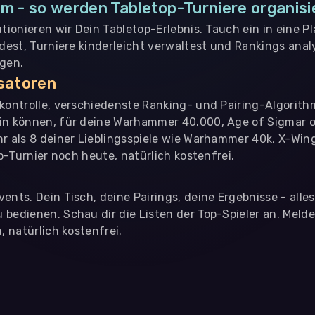
m - so werden Tabletop-Turniere organisi
utionieren wir Dein Tabletop-Erlebnis. Tauch ein in eine P
ndest, Turniere kinderleicht verwaltest und Rankings analy
ngen.
isatoren
nkontrolle, verschiedenste Ranking- und Pairing-Algorith
in können, für deine Warhammer 40.000, Age of Sigmar o
hr als 8 deiner Lieblingsspiele wie Warhammer 40k, X-Win
op-Turnier noch heute, natürlich kostenfrei.
ents. Dein Tisch, deine Pairings, deine Ergebnisse - alle
bedienen. Schau dir die Listen der Top-Spieler an. Meld
, natürlich kostenfrei.