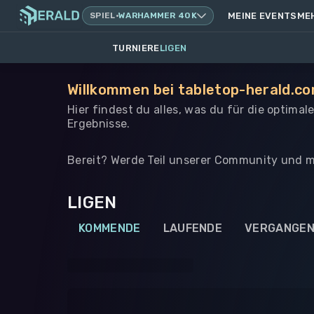
SPIEL
·
WARHAMMER 40K
MEINE EVENTS
ME
TURNIERE
LIGEN
Willkommen bei tabletop-herald.co
Hier findest du alles, was du für die optima
Ergebnisse.
Bereit? Werde Teil unserer Community und m
LIGEN
KOMMENDE
LAUFENDE
VERGANGE