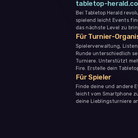
tabletop-herald.co
Bei Tabletop Herald revol
spielend leicht Events fi
das nächste Level zu bri
Für Turnier-Organ
Spielerverwaltung, Liste
Runde unterschiedlich se
Turniere. Unterstützt me
Fire. Erstelle dein Tablet
Für Spieler
Finde deine und andere Ev
leicht vom Smartphone zu 
deine Lieblingsturniere an
WIR BENÖTIGEN DEINE ZUSTIMMUNG