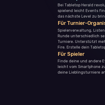
Bei Tabletop Herald revol
spielend leicht Events fi
das nächste Level zu bri
Für Turnier-Organ
Spielerverwaltung, Liste
Runde unterschiedlich se
Turniere. Unterstützt me
Fire. Erstelle dein Tablet
Für Spieler
Finde deine und andere Ev
leicht vom Smartphone zu 
deine Lieblingsturniere an
WIR BENÖTIGEN DEINE ZUSTIMMUNG
Wir übermitteln personenbezogene Daten an
Drittanbi
Produktanalysen und Performance-Messung, nicht für 