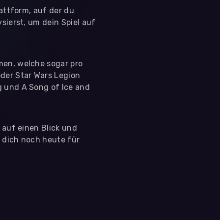
lattform, auf der du
sierst, um dein Spiel auf
men, welche sogar pro
der Star Wars Legion
g und A Song of Ice and
s auf einen Blick und
e dich noch heute für
 nutzen diese Daten ausschließlich für First-Party-
ir deine Zustimmung. Indem du "Alle akzeptieren"