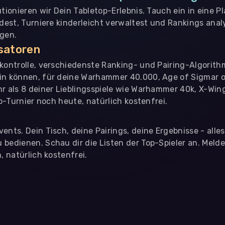
utionieren wir Dein Tabletop-Erlebnis. Tauch ein in eine P
ndest, Turniere kinderleicht verwaltest und Rankings analy
ngen.
isatoren
nkontrolle, verschiedenste Ranking- und Pairing-Algorith
in können, für deine Warhammer 40.000, Age of Sigmar o
hr als 8 deiner Lieblingsspiele wie Warhammer 40k, X-Win
op-Turnier noch heute, natürlich kostenfrei.
ents. Dein Tisch, deine Pairings, deine Ergebnisse - alle
bedienen. Schau dir die Listen der Top-Spieler an. Meld
, natürlich kostenfrei.
eter
, die uns helfen, unser Webangebot und die App zu verbessern. Wir
app- oder websiteübergreifendes Werbetracking. Hierfür benötigen w