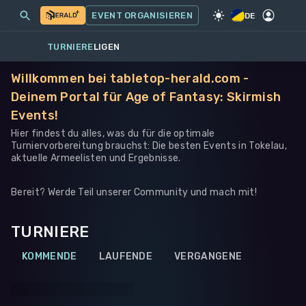
MEINE EVENTS
MEHR
EVENT ORGANISIEREN
SPIEL
·
WARHAMMER 40K
DE
TURNIERE
LIGEN
Willkommen bei tabletop-herald.com -
Deinem Portal für Age of Fantasy: Skirmish
Events!
Hier findest du alles, was du für die optimale
Turniervorbereitung brauchst: Die besten Events in Tokelau,
aktuelle Armeelisten und Ergebnisse.
Bereit? Werde Teil unserer Community und mach mit!
TURNIERE
KOMMENDE
LAUFENDE
VERGANGENE