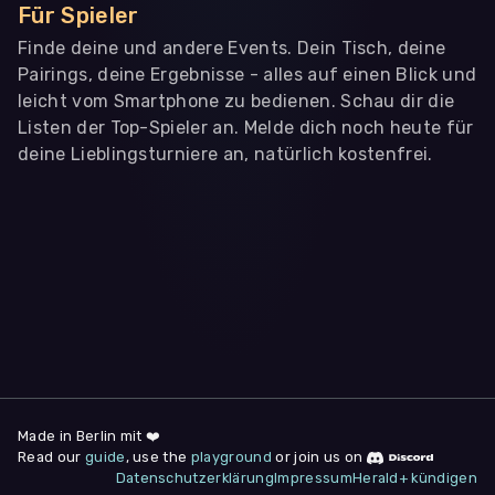
Für Spieler
Finde deine und andere Events. Dein Tisch, deine
Pairings, deine Ergebnisse - alles auf einen Blick und
leicht vom Smartphone zu bedienen. Schau dir die
Listen der Top-Spieler an. Melde dich noch heute für
deine Lieblingsturniere an, natürlich kostenfrei.
WIR BENÖTIGEN DEINE ZUSTIMMUNG
Wir übermitteln personenbezogene Daten an
Drittanbieter
,
die uns helfen, unser Webangebot und die App zu
verbessern. Wir nutzen diese Daten ausschließlich für First-
Party-Produktanalysen und Performance-Messung, nicht für
app- oder websiteübergreifendes Werbetracking. Hierfür
benötigen wir deine Zustimmung. Indem du "Alle
akzeptieren" klickst, stimmst du diesen (jederzeit
widerruflich) zu. Dies umfasst auch deine Einwilligung in die
Übermittlung bestimmter personenbezogener Daten in
Drittländer, u.a. die USA, nach Art. 49 (1) (a) DSGVO. Du kannst
deine Zustimmung jederzeit unter "
Datenschutzerklärung
"
Made in Berlin mit ❤️
am Seitenende widerrufen.
Read our
guide
, use the
playground
or join us on
Datenschutzerklärung
Impressum
Herald+ kündigen
Anpassen