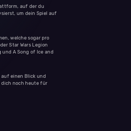
lattform, auf der du
sierst, um dein Spiel auf
men, welche sogar pro
der Star Wars Legion
g und A Song of Ice and
s auf einen Blick und
e dich noch heute für
 nutzen diese Daten ausschließlich für First-Party-
ir deine Zustimmung. Indem du "Alle akzeptieren"