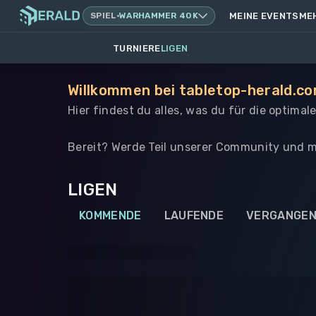
SPIEL
·
WARHAMMER 40K
MEINE EVENTS
ME
TURNIERE
LIGEN
Willkommen bei tabletop-herald.co
Hier findest du alles, was du für die optima
Bereit? Werde Teil unserer Community und m
LIGEN
KOMMENDE
LAUFENDE
VERGANGE