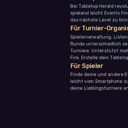
Bei Tabletop Herald revol
spielend leicht Events fi
das nächste Level zu bri
Für Turnier-Organ
Spielerverwaltung, Liste
Runde unterschiedlich se
Turniere. Unterstützt me
Fire. Erstelle dein Tablet
Für Spieler
Finde deine und andere Ev
leicht vom Smartphone zu 
deine Lieblingsturniere an
WIR BENÖTIGEN DEINE ZUSTIMMUNG
Wir übermitteln personenbezogene Daten an
Drittanbi
Produktanalysen und Performance-Messung, nicht für 