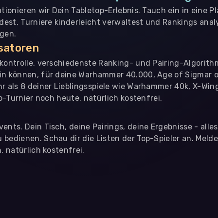
utionieren wir Dein Tabletop-Erlebnis. Tauch ein in eine P
ndest, Turniere kinderleicht verwaltest und Rankings analy
ngen.
isatoren
nkontrolle, verschiedenste Ranking- und Pairing-Algorith
in können, für deine Warhammer 40.000, Age of Sigmar o
hr als 8 deiner Lieblingsspiele wie Warhammer 40k, X-Win
op-Turnier noch heute, natürlich kostenfrei.
ents. Dein Tisch, deine Pairings, deine Ergebnisse - alle
bedienen. Schau dir die Listen der Top-Spieler an. Meld
, natürlich kostenfrei.
eter
, die uns helfen, unser Webangebot und die App zu verbessern. Wir
app- oder websiteübergreifendes Werbetracking. Hierfür benötigen w