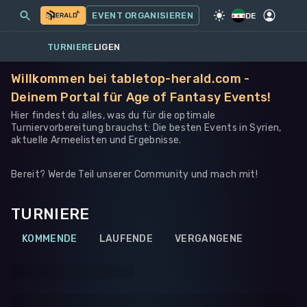
MEINE EVENTS
MEHR
EVENT ORGANISIEREN
SPIEL
·
WARHAMMER 40K
DE
TURNIERE
LIGEN
Willkommen bei tabletop-herald.com -
Deinem Portal für Age of Fantasy Events!
Hier findest du alles, was du für die optimale
Turniervorbereitung brauchst: Die besten Events in Syrien,
aktuelle Armeelisten und Ergebnisse.
Bereit? Werde Teil unserer Community und mach mit!
TURNIERE
KOMMENDE
LAUFENDE
VERGANGENE