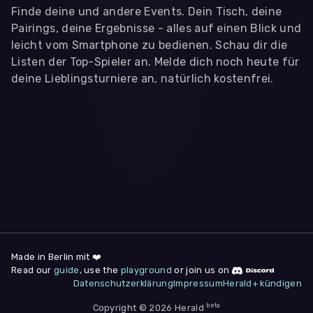
Finde deine und andere Events. Dein Tisch, deine
Pairings, deine Ergebnisse - alles auf einen Blick und
leicht vom Smartphone zu bedienen. Schau dir die
Listen der Top-Spieler an. Melde dich noch heute für
deine Lieblingsturniere an, natürlich kostenfrei.
WIR BENÖTIGEN DEINE ZUSTIMMUNG
Wir übermitteln personenbezogene Daten an
Drittanbieter
,
die uns helfen, unser Webangebot und die App zu
verbessern. Wir nutzen diese Daten ausschließlich für First-
Party-Produktanalysen und Performance-Messung, nicht für
app- oder websiteübergreifendes Werbetracking. Hierfür
benötigen wir deine Zustimmung. Indem du "Alle
akzeptieren" klickst, stimmst du diesen (jederzeit
widerruflich) zu. Dies umfasst auch deine Einwilligung in die
Übermittlung bestimmter personenbezogener Daten in
Drittländer, u.a. die USA, nach Art. 49 (1) (a) DSGVO. Du kannst
deine Zustimmung jederzeit unter "
Datenschutzerklärung
"
Made in Berlin mit ❤️
am Seitenende widerrufen.
Read our
guide
, use the
playground
or join us on
Datenschutzerklärung
Impressum
Herald+ kündigen
Anpassen
Nur notwendige
Alle
beta
Copyright © 2026 Herald