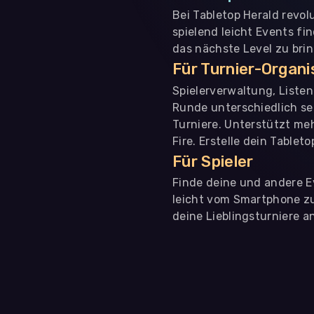
Bei Tabletop Herald revol
spielend leicht Events fi
das nächste Level zu bri
Für Turnier-Organ
Spielerverwaltung, Liste
Runde unterschiedlich se
Turniere. Unterstützt me
Fire. Erstelle dein Tablet
Für Spieler
Finde deine und andere Ev
leicht vom Smartphone zu 
deine Lieblingsturniere an
WIR BENÖTIGEN DEINE ZUSTIMMUNG
Wir übermitteln personenbezogene Daten an
Drittanbi
Produktanalysen und Performance-Messung, nicht für 