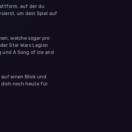
lattform, auf der du
sierst, um dein Spiel auf
men, welche sogar pro
der Star Wars Legion
g und A Song of Ice and
s auf einen Blick und
e dich noch heute für
 nutzen diese Daten ausschließlich für First-Party-
ir deine Zustimmung. Indem du "Alle akzeptieren"