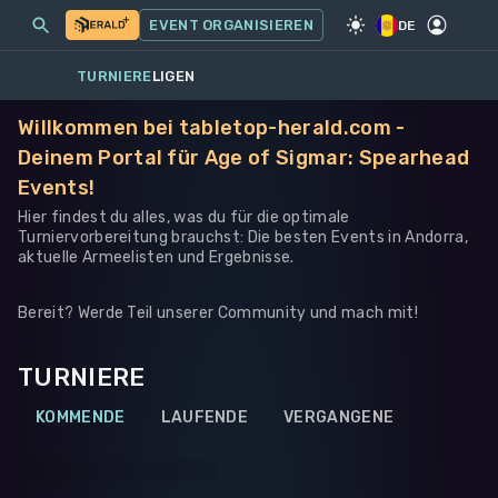
MEINE EVENTS
MEHR
EVENT ORGANISIEREN
SPIEL
·
WARHAMMER 40K
DE
TURNIERE
LIGEN
Willkommen bei tabletop-herald.com -
Deinem Portal für Age of Sigmar: Spearhead
Events!
Hier findest du alles, was du für die optimale
Turniervorbereitung brauchst: Die besten Events in Andorra,
aktuelle Armeelisten und Ergebnisse.
Bereit? Werde Teil unserer Community und mach mit!
TURNIERE
KOMMENDE
LAUFENDE
VERGANGENE