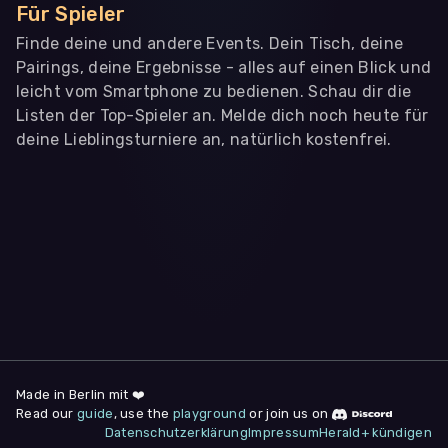
Für Spieler
Finde deine und andere Events. Dein Tisch, deine
Pairings, deine Ergebnisse - alles auf einen Blick und
leicht vom Smartphone zu bedienen. Schau dir die
Listen der Top-Spieler an. Melde dich noch heute für
deine Lieblingsturniere an, natürlich kostenfrei.
WIR BENÖTIGEN DEINE ZUSTIMMUNG
Wir übermitteln personenbezogene Daten an
Drittanbieter
,
die uns helfen, unser Webangebot und die App zu
verbessern. Wir nutzen diese Daten ausschließlich für First-
Party-Produktanalysen und Performance-Messung, nicht für
app- oder websiteübergreifendes Werbetracking. Hierfür
benötigen wir deine Zustimmung. Indem du "Alle
akzeptieren" klickst, stimmst du diesen (jederzeit
widerruflich) zu. Dies umfasst auch deine Einwilligung in die
Übermittlung bestimmter personenbezogener Daten in
Drittländer, u.a. die USA, nach Art. 49 (1) (a) DSGVO. Du kannst
deine Zustimmung jederzeit unter "
Datenschutzerklärung
"
Made in Berlin mit ❤️
am Seitenende widerrufen.
Read our
guide
, use the
playground
or join us on
Datenschutzerklärung
Impressum
Herald+ kündigen
Anpassen