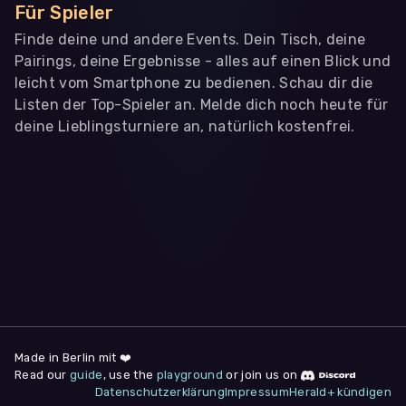
Für Spieler
Finde deine und andere Events. Dein Tisch, deine
Pairings, deine Ergebnisse - alles auf einen Blick und
leicht vom Smartphone zu bedienen. Schau dir die
Listen der Top-Spieler an. Melde dich noch heute für
deine Lieblingsturniere an, natürlich kostenfrei.
WIR BENÖTIGEN DEINE ZUSTIMMUNG
Wir übermitteln personenbezogene Daten an
Drittanbieter
,
die uns helfen, unser Webangebot und die App zu
verbessern. Wir nutzen diese Daten ausschließlich für First-
Party-Produktanalysen und Performance-Messung, nicht für
app- oder websiteübergreifendes Werbetracking. Hierfür
benötigen wir deine Zustimmung. Indem du "Alle
akzeptieren" klickst, stimmst du diesen (jederzeit
widerruflich) zu. Dies umfasst auch deine Einwilligung in die
Übermittlung bestimmter personenbezogener Daten in
Drittländer, u.a. die USA, nach Art. 49 (1) (a) DSGVO. Du kannst
deine Zustimmung jederzeit unter "
Datenschutzerklärung
"
Made in Berlin mit ❤️
am Seitenende widerrufen.
Read our
guide
, use the
playground
or join us on
Datenschutzerklärung
Impressum
Herald+ kündigen
Anpassen