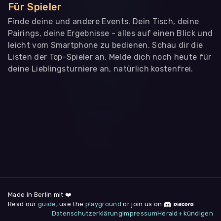
Für Spieler
Finde deine und andere Events. Dein Tisch, deine
Pairings, deine Ergebnisse - alles auf einen Blick und
leicht vom Smartphone zu bedienen. Schau dir die
Listen der Top-Spieler an. Melde dich noch heute für
deine Lieblingsturniere an, natürlich kostenfrei.
WIR BENÖTIGEN DEINE ZUSTIMMUNG
Wir übermitteln personenbezogene Daten an
Drittanbieter
,
die uns helfen, unser Webangebot und die App zu
verbessern. Wir nutzen diese Daten ausschließlich für First-
Party-Produktanalysen und Performance-Messung, nicht für
app- oder websiteübergreifendes Werbetracking. Hierfür
benötigen wir deine Zustimmung. Indem du "Alle
akzeptieren" klickst, stimmst du diesen (jederzeit
widerruflich) zu. Dies umfasst auch deine Einwilligung in die
Übermittlung bestimmter personenbezogener Daten in
Drittländer, u.a. die USA, nach Art. 49 (1) (a) DSGVO. Du kannst
deine Zustimmung jederzeit unter "
Datenschutzerklärung
"
Made in Berlin mit ❤️
am Seitenende widerrufen.
Read our
guide
, use the
playground
or join us on
Datenschutzerklärung
Impressum
Herald+ kündigen
Anpassen