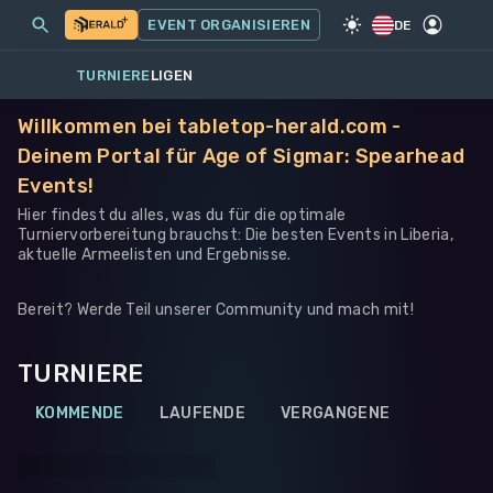
MEINE EVENTS
MEHR
EVENT ORGANISIEREN
SPIEL
·
WARHAMMER 40K
DE
TURNIERE
LIGEN
Willkommen bei tabletop-herald.com -
Deinem Portal für Age of Sigmar: Spearhead
Events!
Hier findest du alles, was du für die optimale
Turniervorbereitung brauchst: Die besten Events in Liberia,
aktuelle Armeelisten und Ergebnisse.
Bereit? Werde Teil unserer Community und mach mit!
TURNIERE
KOMMENDE
LAUFENDE
VERGANGENE