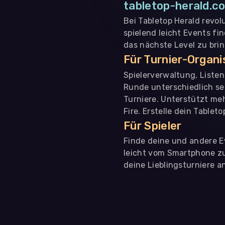
tabletop-herald.co
Bei Tabletop Herald revol
spielend leicht Events fi
das nächste Level zu bri
Für Turnier-Organ
Spielerverwaltung, Liste
Runde unterschiedlich se
Turniere. Unterstützt me
Fire. Erstelle dein Tablet
Für Spieler
Finde deine und andere Ev
leicht vom Smartphone zu 
deine Lieblingsturniere an
WIR BENÖTIGEN DEINE ZUSTIMMUNG