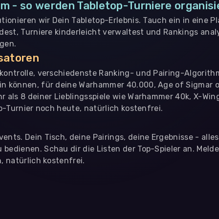
m - so werden Tabletop-Turniere organisi
utionieren wir Dein Tabletop-Erlebnis. Tauch ein in eine P
ndest, Turniere kinderleicht verwaltest und Rankings analy
ngen.
isatoren
nkontrolle, verschiedenste Ranking- und Pairing-Algorith
in können, für deine Warhammer 40.000, Age of Sigmar o
hr als 8 deiner Lieblingsspiele wie Warhammer 40k, X-Win
op-Turnier noch heute, natürlich kostenfrei.
ents. Dein Tisch, deine Pairings, deine Ergebnisse - alle
bedienen. Schau dir die Listen der Top-Spieler an. Meld
, natürlich kostenfrei.