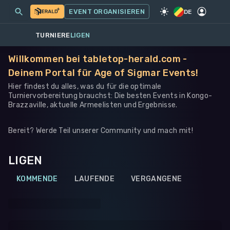
MEINE EVENTS
MEHR
EVENT ORGANISIEREN
SPIEL
·
WARHAMMER 40K
DE
TURNIERE
LIGEN
Willkommen bei tabletop-herald.com -
Deinem Portal für Age of Sigmar Events!
Hier findest du alles, was du für die optimale
Turniervorbereitung brauchst: Die besten Events in Kongo-
Brazzaville, aktuelle Armeelisten und Ergebnisse.
Bereit? Werde Teil unserer Community und mach mit!
LIGEN
KOMMENDE
LAUFENDE
VERGANGENE