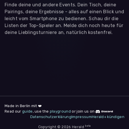
Finde deine und andere Events. Dein Tisch, deine
Pairings, deine Ergebnisse - alles auf einen Blick und
leicht vom Smartphone zu bedienen. Schau dir die
Listen der Top-Spieler an. Melde dich noch heute für
deine Lieblingsturniere an, natürlich kostenfrei.
WIR BENÖTIGEN DEINE ZUSTIMMUNG
Wir übermitteln personenbezogene Daten an
Drittanbieter
,
die uns helfen, unser Webangebot und die App zu
verbessern. Wir nutzen diese Daten ausschließlich für First-
Party-Produktanalysen und Performance-Messung, nicht für
app- oder websiteübergreifendes Werbetracking. Hierfür
benötigen wir deine Zustimmung. Indem du "Alle
akzeptieren" klickst, stimmst du diesen (jederzeit
widerruflich) zu. Dies umfasst auch deine Einwilligung in die
Übermittlung bestimmter personenbezogener Daten in
Drittländer, u.a. die USA, nach Art. 49 (1) (a) DSGVO. Du kannst
deine Zustimmung jederzeit unter "
Datenschutzerklärung
"
Made in Berlin mit ❤️
am Seitenende widerrufen.
Read our
guide
, use the
playground
or join us on
Datenschutzerklärung
Impressum
Herald+ kündigen
Anpassen
Nur notwendige
Alle
beta
Copyright © 2026 Herald