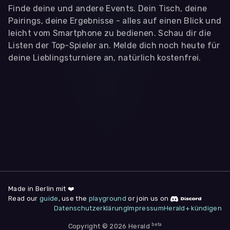
Finde deine und andere Events. Dein Tisch, deine
Pairings, deine Ergebnisse - alles auf einen Blick und
leicht vom Smartphone zu bedienen. Schau dir die
Listen der Top-Spieler an. Melde dich noch heute für
deine Lieblingsturniere an, natürlich kostenfrei.
WIR BENÖTIGEN DEINE ZUSTIMMUNG
Wir übermitteln personenbezogene Daten an
Drittanbieter
,
die uns helfen, unser Webangebot und die App zu
verbessern. Wir nutzen diese Daten ausschließlich für First-
Party-Produktanalysen und Performance-Messung, nicht für
app- oder websiteübergreifendes Werbetracking. Hierfür
benötigen wir deine Zustimmung. Indem du "Alle
akzeptieren" klickst, stimmst du diesen (jederzeit
widerruflich) zu. Dies umfasst auch deine Einwilligung in die
Übermittlung bestimmter personenbezogener Daten in
Drittländer, u.a. die USA, nach Art. 49 (1) (a) DSGVO. Du kannst
deine Zustimmung jederzeit unter "
Datenschutzerklärung
"
Made in Berlin mit ❤️
am Seitenende widerrufen.
Read our
guide
, use the
playground
or join us on
Datenschutzerklärung
Impressum
Herald+ kündigen
Anpassen
Nur notwendige
Alle
beta
Copyright © 2026 Herald