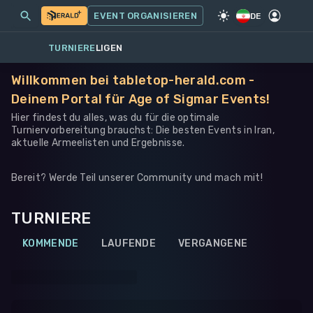
MEINE EVENTS
MEHR
EVENT ORGANISIEREN
SPIEL
·
WARHAMMER 40K
DE
TURNIERE
LIGEN
Willkommen bei tabletop-herald.com -
Deinem Portal für Age of Sigmar Events!
Hier findest du alles, was du für die optimale
Turniervorbereitung brauchst: Die besten Events in Iran,
aktuelle Armeelisten und Ergebnisse.
Bereit? Werde Teil unserer Community und mach mit!
TURNIERE
KOMMENDE
LAUFENDE
VERGANGENE