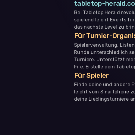
tabletop-herald.co
Bei Tabletop Herald revol
spielend leicht Events fi
das nächste Level zu bri
Für Turnier-Organ
Spielerverwaltung, Liste
Runde unterschiedlich se
Turniere. Unterstützt me
Fire. Erstelle dein Tablet
Für Spieler
Finde deine und andere Ev
leicht vom Smartphone zu 
deine Lieblingsturniere an
WIR BENÖTIGEN DEINE ZUSTIMMUNG