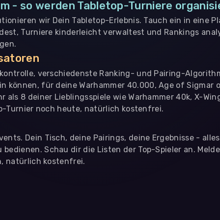
m - so werden Tabletop-Turniere organisi
utionieren wir Dein Tabletop-Erlebnis. Tauch ein in eine P
ndest, Turniere kinderleicht verwaltest und Rankings analy
ngen.
isatoren
nkontrolle, verschiedenste Ranking- und Pairing-Algorith
in können, für deine Warhammer 40.000, Age of Sigmar o
hr als 8 deiner Lieblingsspiele wie Warhammer 40k, X-Win
op-Turnier noch heute, natürlich kostenfrei.
ents. Dein Tisch, deine Pairings, deine Ergebnisse - alle
bedienen. Schau dir die Listen der Top-Spieler an. Meld
, natürlich kostenfrei.