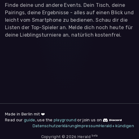
Finde deine und andere Events. Dein Tisch, deine
Pairings, deine Ergebnisse - alles auf einen Blick und
leicht vom Smartphone zu bedienen. Schau dir die
Listen der Top-Spieler an. Melde dich noch heute für
deine Lieblingsturniere an, natürlich kostenfrei.
WIR BENÖTIGEN DEINE ZUSTIMMUNG
Wir übermitteln personenbezogene Daten an
Drittanbieter
,
die uns helfen, unser Webangebot und die App zu
verbessern. Wir nutzen diese Daten ausschließlich für First-
Party-Produktanalysen und Performance-Messung, nicht für
app- oder websiteübergreifendes Werbetracking. Hierfür
benötigen wir deine Zustimmung. Indem du "Alle
akzeptieren" klickst, stimmst du diesen (jederzeit
widerruflich) zu. Dies umfasst auch deine Einwilligung in die
Übermittlung bestimmter personenbezogener Daten in
Drittländer, u.a. die USA, nach Art. 49 (1) (a) DSGVO. Du kannst
deine Zustimmung jederzeit unter "
Datenschutzerklärung
"
Made in Berlin mit ❤️
am Seitenende widerrufen.
Read our
guide
, use the
playground
or join us on
Datenschutzerklärung
Impressum
Herald+ kündigen
Anpassen
Nur notwendige
Alle
beta
Copyright © 2026 Herald