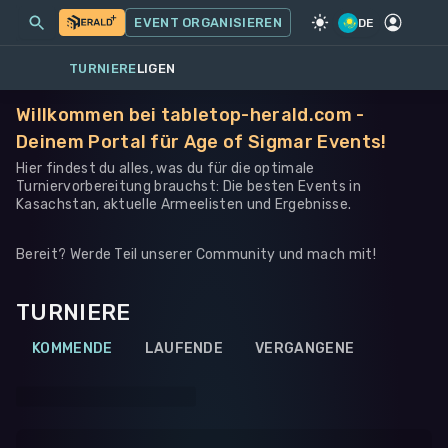
MEINE EVENTS
MEHR
EVENT ORGANISIEREN
SPIEL
·
WARHAMMER 40K
DE
TURNIERE
LIGEN
Willkommen bei tabletop-herald.com -
Deinem Portal für Age of Sigmar Events!
Hier findest du alles, was du für die optimale
Turniervorbereitung brauchst: Die besten Events in
Kasachstan, aktuelle Armeelisten und Ergebnisse.
Bereit? Werde Teil unserer Community und mach mit!
TURNIERE
KOMMENDE
LAUFENDE
VERGANGENE