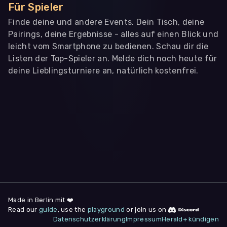
Für Spieler
Finde deine und andere Events. Dein Tisch, deine
Pairings, deine Ergebnisse - alles auf einen Blick und
leicht vom Smartphone zu bedienen. Schau dir die
Listen der Top-Spieler an. Melde dich noch heute für
deine Lieblingsturniere an, natürlich kostenfrei.
WIR BENÖTIGEN DEINE ZUSTIMMUNG
Wir übermitteln personenbezogene Daten an
Drittanbieter
,
die uns helfen, unser Webangebot und die App zu
verbessern. Wir nutzen diese Daten ausschließlich für First-
Party-Produktanalysen und Performance-Messung, nicht für
app- oder websiteübergreifendes Werbetracking. Hierfür
benötigen wir deine Zustimmung. Indem du "Alle
akzeptieren" klickst, stimmst du diesen (jederzeit
widerruflich) zu. Dies umfasst auch deine Einwilligung in die
Übermittlung bestimmter personenbezogener Daten in
Drittländer, u.a. die USA, nach Art. 49 (1) (a) DSGVO. Du kannst
deine Zustimmung jederzeit unter "
Datenschutzerklärung
"
Made in Berlin mit ❤️
am Seitenende widerrufen.
Read our
guide
, use the
playground
or join us on
Datenschutzerklärung
Impressum
Herald+ kündigen
Anpassen