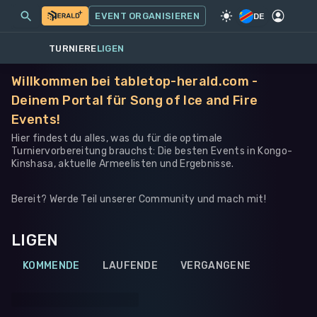
MEINE EVENTS
MEHR
EVENT ORGANISIEREN
SPIEL
·
WARHAMMER 40K
DE
TURNIERE
LIGEN
Willkommen bei tabletop-herald.com -
Deinem Portal für Song of Ice and Fire
Events!
Hier findest du alles, was du für die optimale
Turniervorbereitung brauchst: Die besten Events in Kongo-
Kinshasa, aktuelle Armeelisten und Ergebnisse.
Bereit? Werde Teil unserer Community und mach mit!
LIGEN
KOMMENDE
LAUFENDE
VERGANGENE