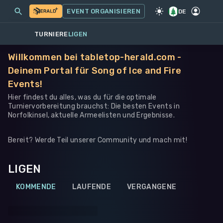
MEINE EVENTS
MEHR
EVENT ORGANISIEREN
SPIEL
·
WARHAMMER 40K
DE
TURNIERE
LIGEN
Willkommen bei tabletop-herald.com -
Deinem Portal für Song of Ice and Fire
Events!
Hier findest du alles, was du für die optimale
Turniervorbereitung brauchst: Die besten Events in
Norfolkinsel, aktuelle Armeelisten und Ergebnisse.
Bereit? Werde Teil unserer Community und mach mit!
LIGEN
KOMMENDE
LAUFENDE
VERGANGENE