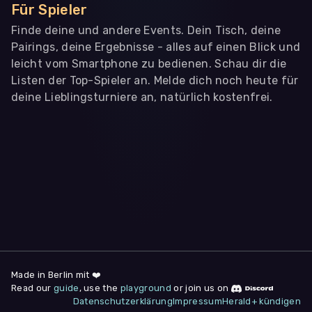
Für Spieler
Finde deine und andere Events. Dein Tisch, deine
Pairings, deine Ergebnisse - alles auf einen Blick und
leicht vom Smartphone zu bedienen. Schau dir die
Listen der Top-Spieler an. Melde dich noch heute für
deine Lieblingsturniere an, natürlich kostenfrei.
WIR BENÖTIGEN DEINE ZUSTIMMUNG
Wir übermitteln personenbezogene Daten an
Drittanbieter
,
die uns helfen, unser Webangebot und die App zu
verbessern. Wir nutzen diese Daten ausschließlich für First-
Party-Produktanalysen und Performance-Messung, nicht für
app- oder websiteübergreifendes Werbetracking. Hierfür
benötigen wir deine Zustimmung. Indem du "Alle
akzeptieren" klickst, stimmst du diesen (jederzeit
widerruflich) zu. Dies umfasst auch deine Einwilligung in die
Übermittlung bestimmter personenbezogener Daten in
Drittländer, u.a. die USA, nach Art. 49 (1) (a) DSGVO. Du kannst
deine Zustimmung jederzeit unter "
Datenschutzerklärung
"
Made in Berlin mit ❤️
am Seitenende widerrufen.
Read our
guide
, use the
playground
or join us on
Datenschutzerklärung
Impressum
Herald+ kündigen
Anpassen