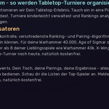
m - so werden Tabletop-Turniere organisi
utionieren wir Dein Tabletop-Erlebnis. Tauch ein in eine P
ndest, Turniere kinderleicht verwaltest und Rankings analy
ngen.
isatoren
nkontrolle, verschiedenste Ranking- und Pairing-Algorith
in können, für deine Warhammer 40.000, Age of Sigmar o
hr als 8 deiner Lieblingsspiele wie Warhammer 40k, X-Win
op-Turnier noch heute, natürlich kostenfrei.
ents. Dein Tisch, deine Pairings, deine Ergebnisse - alle
bedienen. Schau dir die Listen der Top-Spieler an. Meld
, natürlich kostenfrei.