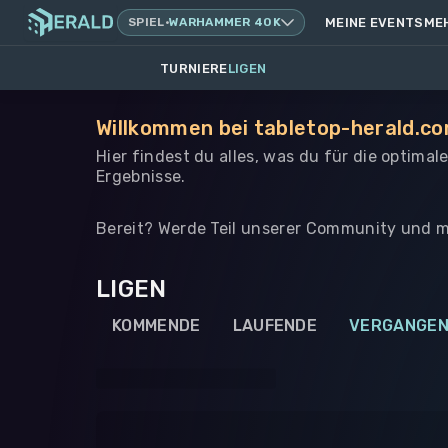
SPIEL
·
WARHAMMER 40K
MEINE EVENTS
ME
TURNIERE
LIGEN
Willkommen bei tabletop-herald.com
Hier findest du alles, was du für die optima
Ergebnisse.
Bereit? Werde Teil unserer Community und m
LIGEN
KOMMENDE
LAUFENDE
VERGANGE