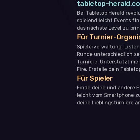
tabletop-herald.co
Bei Tabletop Herald revol
spielend leicht Events fi
das nächste Level zu bri
Für Turnier-Organ
Spielerverwaltung, Liste
Runde unterschiedlich se
Turniere. Unterstützt me
Fire. Erstelle dein Tablet
Für Spieler
Finde deine und andere Ev
leicht vom Smartphone zu 
deine Lieblingsturniere an
WIR BENÖTIGEN DEINE ZUSTIMMUNG