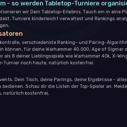
m - so werden Tabletop-Turniere organisi
utionieren wir Dein Tabletop-Erlebnis. Tauch ein in eine P
ndest, Turniere kinderleicht verwaltest und Rankings analy
ngen.
isatoren
nkontrolle, verschiedenste Ranking- und Pairing-Algorith
in können, für deine Warhammer 40.000, Age of Sigmar o
hr als 8 deiner Lieblingsspiele wie Warhammer 40k, X-Win
op-Turnier noch heute, natürlich kostenfrei.
ents. Dein Tisch, deine Pairings, deine Ergebnisse - alle
bedienen. Schau dir die Listen der Top-Spieler an. Meld
, natürlich kostenfrei.