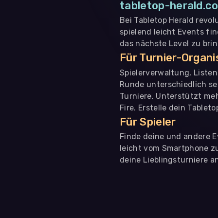
tabletop-herald.co
Bei Tabletop Herald revol
spielend leicht Events fi
das nächste Level zu bri
Für Turnier-Organ
Spielerverwaltung, Liste
Runde unterschiedlich se
Turniere. Unterstützt me
Fire. Erstelle dein Tablet
Für Spieler
Finde deine und andere Ev
leicht vom Smartphone zu 
deine Lieblingsturniere an
WIR BENÖTIGEN DEINE ZUSTIMMUNG