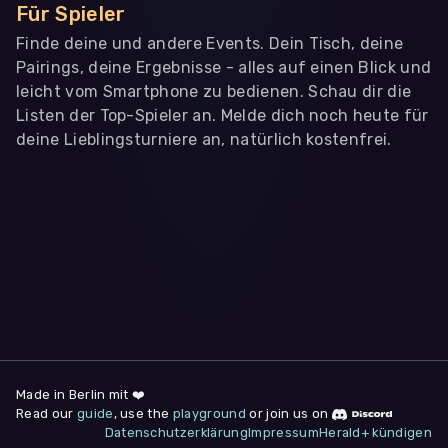
Für Spieler
Finde deine und andere Events. Dein Tisch, deine
Pairings, deine Ergebnisse - alles auf einen Blick und
leicht vom Smartphone zu bedienen. Schau dir die
Listen der Top-Spieler an. Melde dich noch heute für
deine Lieblingsturniere an, natürlich kostenfrei.
WIR BENÖTIGEN DEINE ZUSTIMMUNG
Wir übermitteln personenbezogene Daten an
Drittanbieter
,
die uns helfen, unser Webangebot und die App zu
verbessern. Wir nutzen diese Daten ausschließlich für First-
Party-Produktanalysen und Performance-Messung, nicht für
app- oder websiteübergreifendes Werbetracking. Hierfür
benötigen wir deine Zustimmung. Indem du "Alle
akzeptieren" klickst, stimmst du diesen (jederzeit
widerruflich) zu. Dies umfasst auch deine Einwilligung in die
Übermittlung bestimmter personenbezogener Daten in
Drittländer, u.a. die USA, nach Art. 49 (1) (a) DSGVO. Du kannst
deine Zustimmung jederzeit unter "
Datenschutzerklärung
"
Made in Berlin mit ❤️
am Seitenende widerrufen.
Read our
guide
, use the
playground
or join us on
Datenschutzerklärung
Impressum
Herald+ kündigen
Anpassen