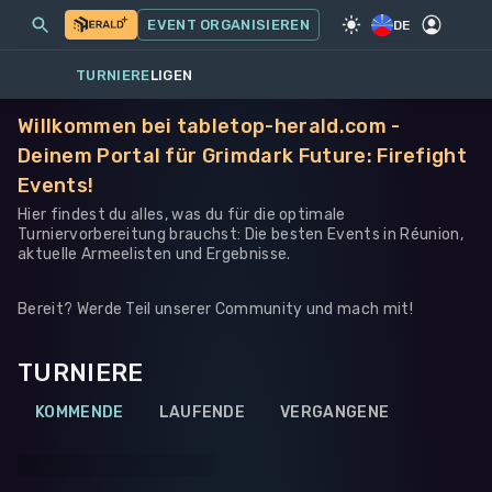
MEINE EVENTS
MEHR
EVENT ORGANISIEREN
SPIEL
·
WARHAMMER 40K
DE
TURNIERE
LIGEN
Willkommen bei tabletop-herald.com -
Deinem Portal für Grimdark Future: Firefight
Events!
Hier findest du alles, was du für die optimale
Turniervorbereitung brauchst: Die besten Events in Réunion,
aktuelle Armeelisten und Ergebnisse.
Bereit? Werde Teil unserer Community und mach mit!
TURNIERE
KOMMENDE
LAUFENDE
VERGANGENE