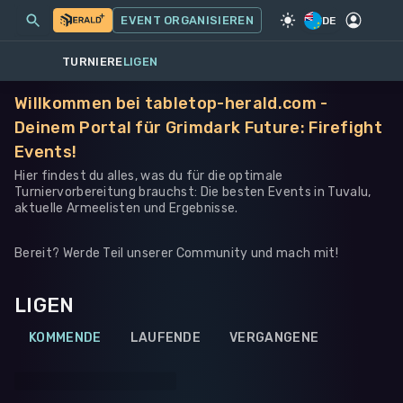
MEINE EVENTS
MEHR
EVENT ORGANISIEREN
SPIEL
·
WARHAMMER 40K
DE
TURNIERE
LIGEN
Willkommen bei tabletop-herald.com -
Deinem Portal für Grimdark Future: Firefight
Events!
Hier findest du alles, was du für die optimale
Turniervorbereitung brauchst: Die besten Events in Tuvalu,
aktuelle Armeelisten und Ergebnisse.
Bereit? Werde Teil unserer Community und mach mit!
LIGEN
KOMMENDE
LAUFENDE
VERGANGENE