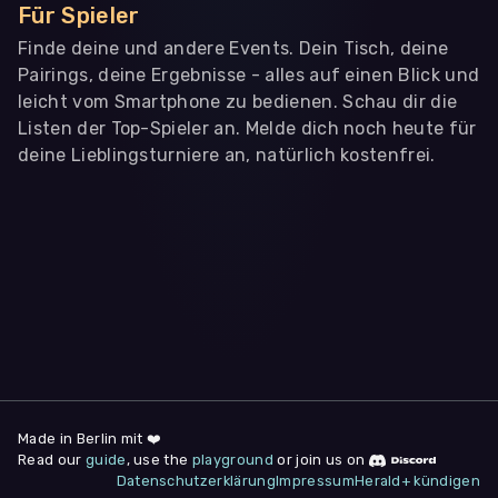
Für Spieler
Finde deine und andere Events. Dein Tisch, deine
Pairings, deine Ergebnisse - alles auf einen Blick und
leicht vom Smartphone zu bedienen. Schau dir die
Listen der Top-Spieler an. Melde dich noch heute für
deine Lieblingsturniere an, natürlich kostenfrei.
WIR BENÖTIGEN DEINE ZUSTIMMUNG
Wir übermitteln personenbezogene Daten an
Drittanbieter
,
die uns helfen, unser Webangebot und die App zu
verbessern. Wir nutzen diese Daten ausschließlich für First-
Party-Produktanalysen und Performance-Messung, nicht für
app- oder websiteübergreifendes Werbetracking. Hierfür
benötigen wir deine Zustimmung. Indem du "Alle
akzeptieren" klickst, stimmst du diesen (jederzeit
widerruflich) zu. Dies umfasst auch deine Einwilligung in die
Übermittlung bestimmter personenbezogener Daten in
Drittländer, u.a. die USA, nach Art. 49 (1) (a) DSGVO. Du kannst
deine Zustimmung jederzeit unter "
Datenschutzerklärung
"
Made in Berlin mit ❤️
am Seitenende widerrufen.
Read our
guide
, use the
playground
or join us on
Datenschutzerklärung
Impressum
Herald+ kündigen
Anpassen