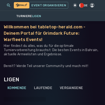
MEINE EVENTS
MEHR
EVENT ORGANISIEREN
SPIEL
·
WARHAMMER 40K
DE
TURNIERE
LIGEN
Willkommen bei tabletop-herald.com -
Deinem Portal für Grimdark Future:
Warfleets Events!
Hier findest du alles, was du für die optimale
Turniervorbereitung brauchst: Die besten Events in Bahrain,
aktuelle Armeelisten und Ergebnisse.
Bereit? Werde Teil unserer Community und mach mit!
LIGEN
KOMMENDE
LAUFENDE
VERGANGENE