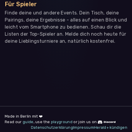
Für Spieler
Finde deine und andere Events. Dein Tisch, deine
Pairings, deine Ergebnisse - alles auf einen Blick und
leicht vom Smartphone zu bedienen. Schau dir die
Listen der Top-Spieler an. Melde dich noch heute für
deine Lieblingsturniere an, natürlich kostenfrei.
WIR BENÖTIGEN DEINE ZUSTIMMUNG
Wir übermitteln personenbezogene Daten an
Drittanbieter
,
die uns helfen, unser Webangebot und die App zu
verbessern. Wir nutzen diese Daten ausschließlich für First-
Party-Produktanalysen und Performance-Messung, nicht für
app- oder websiteübergreifendes Werbetracking. Hierfür
benötigen wir deine Zustimmung. Indem du "Alle
akzeptieren" klickst, stimmst du diesen (jederzeit
widerruflich) zu. Dies umfasst auch deine Einwilligung in die
Übermittlung bestimmter personenbezogener Daten in
Drittländer, u.a. die USA, nach Art. 49 (1) (a) DSGVO. Du kannst
deine Zustimmung jederzeit unter "
Datenschutzerklärung
"
Made in Berlin mit ❤️
am Seitenende widerrufen.
Read our
guide
, use the
playground
or join us on
Datenschutzerklärung
Impressum
Herald+ kündigen
Anpassen