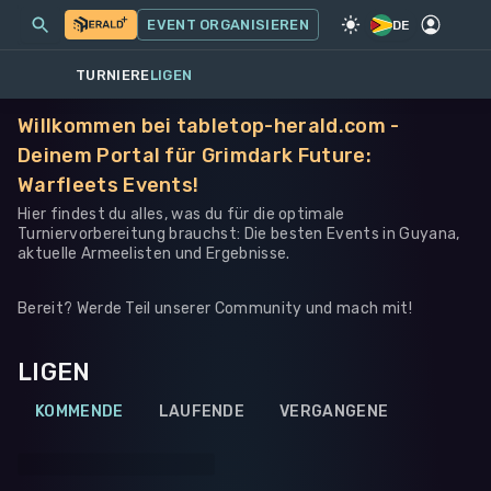
MEINE EVENTS
MEHR
EVENT ORGANISIEREN
SPIEL
·
WARHAMMER 40K
DE
TURNIERE
LIGEN
Willkommen bei tabletop-herald.com -
Deinem Portal für Grimdark Future:
Warfleets Events!
Hier findest du alles, was du für die optimale
Turniervorbereitung brauchst: Die besten Events in Guyana,
aktuelle Armeelisten und Ergebnisse.
Bereit? Werde Teil unserer Community und mach mit!
LIGEN
KOMMENDE
LAUFENDE
VERGANGENE