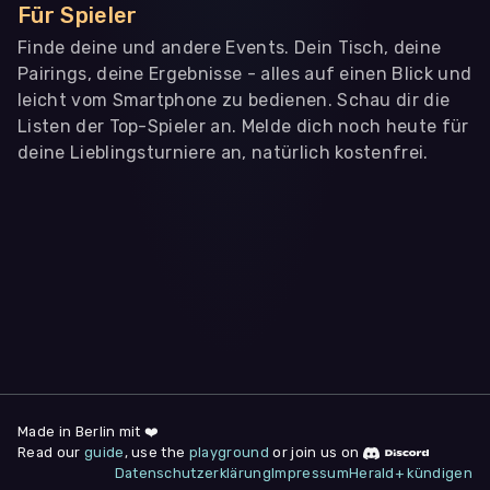
Für Spieler
Finde deine und andere Events. Dein Tisch, deine
Pairings, deine Ergebnisse - alles auf einen Blick und
leicht vom Smartphone zu bedienen. Schau dir die
Listen der Top-Spieler an. Melde dich noch heute für
deine Lieblingsturniere an, natürlich kostenfrei.
WIR BENÖTIGEN DEINE ZUSTIMMUNG
Wir übermitteln personenbezogene Daten an
Drittanbieter
,
die uns helfen, unser Webangebot und die App zu
verbessern. Wir nutzen diese Daten ausschließlich für First-
Party-Produktanalysen und Performance-Messung, nicht für
app- oder websiteübergreifendes Werbetracking. Hierfür
benötigen wir deine Zustimmung. Indem du "Alle
akzeptieren" klickst, stimmst du diesen (jederzeit
widerruflich) zu. Dies umfasst auch deine Einwilligung in die
Übermittlung bestimmter personenbezogener Daten in
Drittländer, u.a. die USA, nach Art. 49 (1) (a) DSGVO. Du kannst
deine Zustimmung jederzeit unter "
Datenschutzerklärung
"
Made in Berlin mit ❤️
am Seitenende widerrufen.
Read our
guide
, use the
playground
or join us on
Datenschutzerklärung
Impressum
Herald+ kündigen
Anpassen