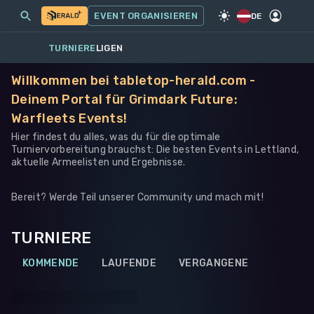
MEINE EVENTS
MEHR
EVENT ORGANISIEREN
SPIEL
·
WARHAMMER 40K
DE
TURNIERE
LIGEN
Willkommen bei tabletop-herald.com -
Deinem Portal für Grimdark Future:
Warfleets Events!
Hier findest du alles, was du für die optimale
Turniervorbereitung brauchst: Die besten Events in Lettland,
aktuelle Armeelisten und Ergebnisse.
Bereit? Werde Teil unserer Community und mach mit!
TURNIERE
KOMMENDE
LAUFENDE
VERGANGENE