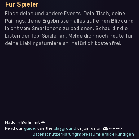
Für Spieler
Finde deine und andere Events. Dein Tisch, deine
Pairings, deine Ergebnisse - alles auf einen Blick und
leicht vom Smartphone zu bedienen. Schau dir die
Listen der Top-Spieler an. Melde dich noch heute für
deine Lieblingsturniere an, natürlich kostenfrei.
WIR BENÖTIGEN DEINE ZUSTIMMUNG
Wir übermitteln personenbezogene Daten an
Drittanbieter
,
die uns helfen, unser Webangebot und die App zu
verbessern. Wir nutzen diese Daten ausschließlich für First-
Party-Produktanalysen und Performance-Messung, nicht für
app- oder websiteübergreifendes Werbetracking. Hierfür
benötigen wir deine Zustimmung. Indem du "Alle
akzeptieren" klickst, stimmst du diesen (jederzeit
widerruflich) zu. Dies umfasst auch deine Einwilligung in die
Übermittlung bestimmter personenbezogener Daten in
Drittländer, u.a. die USA, nach Art. 49 (1) (a) DSGVO. Du kannst
deine Zustimmung jederzeit unter "
Datenschutzerklärung
"
Made in Berlin mit ❤️
am Seitenende widerrufen.
Read our
guide
, use the
playground
or join us on
Datenschutzerklärung
Impressum
Herald+ kündigen
Anpassen