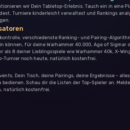
utionieren wir Dein Tabletop-Erlebnis. Tauch ein in eine P
ndest, Turniere kinderleicht verwaltest und Rankings analy
ngen.
isatoren
nkontrolle, verschiedenste Ranking- und Pairing-Algorith
in können, für deine Warhammer 40.000, Age of Sigmar o
hr als 8 deiner Lieblingsspiele wie Warhammer 40k, X-Win
op-Turnier noch heute, natürlich kostenfrei.
ents. Dein Tisch, deine Pairings, deine Ergebnisse - alle
bedienen. Schau dir die Listen der Top-Spieler an. Meld
, natürlich kostenfrei.
eter
, die uns helfen, unser Webangebot und die App zu verbessern. Wir
app- oder websiteübergreifendes Werbetracking. Hierfür benötigen w