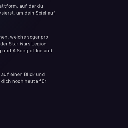
lattform, auf der du
sierst, um dein Spiel auf
men, welche sogar pro
der Star Wars Legion
g und A Song of Ice and
s auf einen Blick und
e dich noch heute für
 nutzen diese Daten ausschließlich für First-Party-
ir deine Zustimmung. Indem du "Alle akzeptieren"