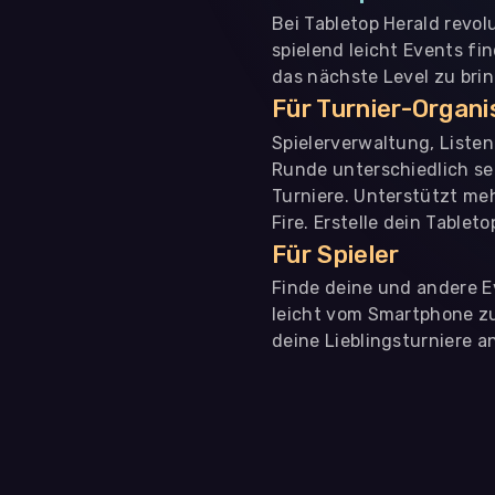
Bei Tabletop Herald revol
spielend leicht Events fi
das nächste Level zu bri
Für Turnier-Organ
Spielerverwaltung, Liste
Runde unterschiedlich se
Turniere. Unterstützt me
Fire. Erstelle dein Tablet
Für Spieler
Finde deine und andere Ev
leicht vom Smartphone zu 
deine Lieblingsturniere an
WIR BENÖTIGEN DEINE ZUSTIMMUNG
Wir übermitteln personenbezogene Daten an
Drittanbi
Produktanalysen und Performance-Messung, nicht für 