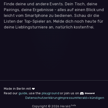
Finde deine und andere Events. Dein Tisch, deine
Pairings, deine Ergebnisse - alles auf einen Blick und
leicht vom Smartphone zu bedienen. Schau dir die
Listen der Top-Spieler an. Melde dich noch heute für
deine Lieblingsturniere an, natürlich kostenfrei.
WIR BENÖTIGEN DEINE ZUSTIMMUNG
Wir übermitteln personenbezogene Daten an
Drittanbieter
,
die uns helfen, unser Webangebot und die App zu
verbessern. Wir nutzen diese Daten ausschließlich für First-
Party-Produktanalysen und Performance-Messung, nicht für
app- oder websiteübergreifendes Werbetracking. Hierfür
benötigen wir deine Zustimmung. Indem du "Alle
akzeptieren" klickst, stimmst du diesen (jederzeit
widerruflich) zu. Dies umfasst auch deine Einwilligung in die
Übermittlung bestimmter personenbezogener Daten in
Drittländer, u.a. die USA, nach Art. 49 (1) (a) DSGVO. Du kannst
deine Zustimmung jederzeit unter "
Datenschutzerklärung
"
Made in Berlin mit ❤️
am Seitenende widerrufen.
Read our
guide
, use the
playground
or join us on
Datenschutzerklärung
Impressum
Herald+ kündigen
Anpassen
Nur notwendige
Alle
beta
Copyright © 2026 Herald