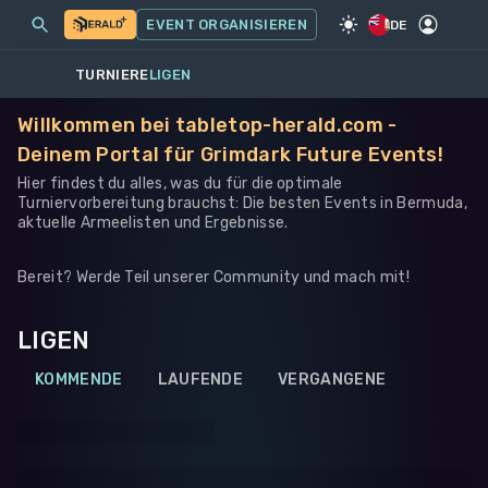
MEINE EVENTS
MEHR
EVENT ORGANISIEREN
SPIEL
·
WARHAMMER 40K
DE
TURNIERE
LIGEN
Willkommen bei tabletop-herald.com -
Deinem Portal für Grimdark Future Events!
Hier findest du alles, was du für die optimale
Turniervorbereitung brauchst: Die besten Events in Bermuda,
aktuelle Armeelisten und Ergebnisse.
Bereit? Werde Teil unserer Community und mach mit!
LIGEN
KOMMENDE
LAUFENDE
VERGANGENE