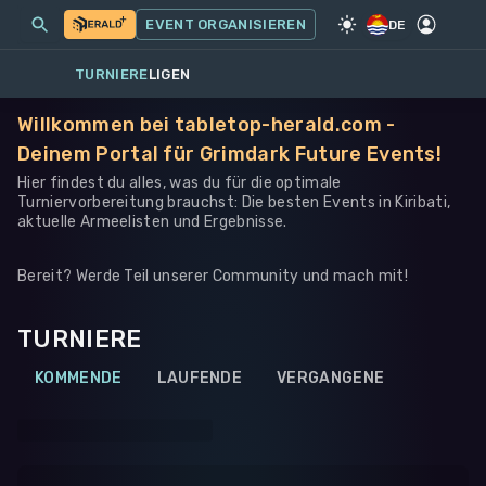
MEINE EVENTS
MEHR
EVENT ORGANISIEREN
SPIEL
·
WARHAMMER 40K
DE
TURNIERE
LIGEN
Willkommen bei tabletop-herald.com -
Deinem Portal für Grimdark Future Events!
Hier findest du alles, was du für die optimale
Turniervorbereitung brauchst: Die besten Events in Kiribati,
aktuelle Armeelisten und Ergebnisse.
Bereit? Werde Teil unserer Community und mach mit!
TURNIERE
KOMMENDE
LAUFENDE
VERGANGENE