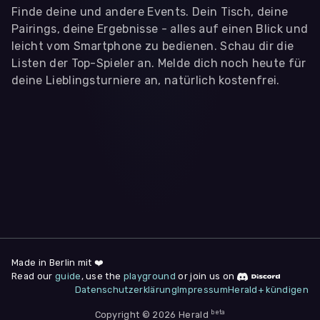
Finde deine und andere Events. Dein Tisch, deine
Pairings, deine Ergebnisse - alles auf einen Blick und
leicht vom Smartphone zu bedienen. Schau dir die
Listen der Top-Spieler an. Melde dich noch heute für
deine Lieblingsturniere an, natürlich kostenfrei.
WIR BENÖTIGEN DEINE ZUSTIMMUNG
Wir übermitteln personenbezogene Daten an
Drittanbieter
,
die uns helfen, unser Webangebot und die App zu
verbessern. Wir nutzen diese Daten ausschließlich für First-
Party-Produktanalysen und Performance-Messung, nicht für
app- oder websiteübergreifendes Werbetracking. Hierfür
benötigen wir deine Zustimmung. Indem du "Alle
akzeptieren" klickst, stimmst du diesen (jederzeit
widerruflich) zu. Dies umfasst auch deine Einwilligung in die
Übermittlung bestimmter personenbezogener Daten in
Drittländer, u.a. die USA, nach Art. 49 (1) (a) DSGVO. Du kannst
deine Zustimmung jederzeit unter "
Datenschutzerklärung
"
Made in Berlin mit ❤️
am Seitenende widerrufen.
Read our
guide
, use the
playground
or join us on
Datenschutzerklärung
Impressum
Herald+ kündigen
Anpassen
Nur notwendige
Alle
beta
Copyright © 2026 Herald