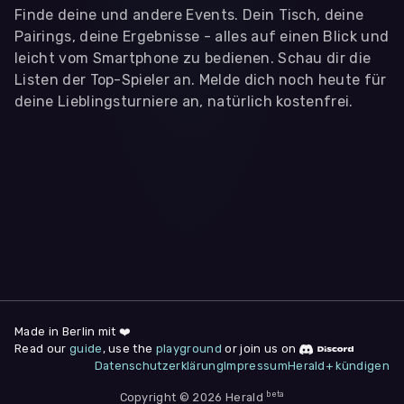
Finde deine und andere Events. Dein Tisch, deine
Pairings, deine Ergebnisse - alles auf einen Blick und
leicht vom Smartphone zu bedienen. Schau dir die
Listen der Top-Spieler an. Melde dich noch heute für
deine Lieblingsturniere an, natürlich kostenfrei.
WIR BENÖTIGEN DEINE ZUSTIMMUNG
Wir übermitteln personenbezogene Daten an
Drittanbieter
,
die uns helfen, unser Webangebot und die App zu
verbessern. Wir nutzen diese Daten ausschließlich für First-
Party-Produktanalysen und Performance-Messung, nicht für
app- oder websiteübergreifendes Werbetracking. Hierfür
benötigen wir deine Zustimmung. Indem du "Alle
akzeptieren" klickst, stimmst du diesen (jederzeit
widerruflich) zu. Dies umfasst auch deine Einwilligung in die
Übermittlung bestimmter personenbezogener Daten in
Drittländer, u.a. die USA, nach Art. 49 (1) (a) DSGVO. Du kannst
deine Zustimmung jederzeit unter "
Datenschutzerklärung
"
Made in Berlin mit ❤️
am Seitenende widerrufen.
Read our
guide
, use the
playground
or join us on
Datenschutzerklärung
Impressum
Herald+ kündigen
Anpassen
Nur notwendige
Alle
beta
Copyright © 2026 Herald