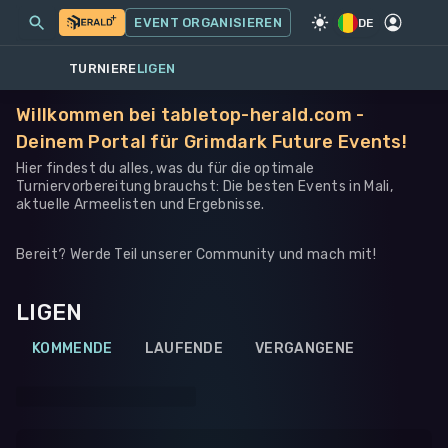
MEINE EVENTS
MEHR
EVENT ORGANISIEREN
SPIEL
·
WARHAMMER 40K
DE
TURNIERE
LIGEN
Willkommen bei tabletop-herald.com -
Deinem Portal für Grimdark Future Events!
Hier findest du alles, was du für die optimale
Turniervorbereitung brauchst: Die besten Events in Mali,
aktuelle Armeelisten und Ergebnisse.
Bereit? Werde Teil unserer Community und mach mit!
LIGEN
KOMMENDE
LAUFENDE
VERGANGENE