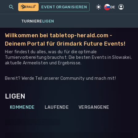
MEINE EVENTS
MEHR
EVENT ORGANISIEREN
SPIEL
·
WARHAMMER 40K
DE
TURNIERE
LIGEN
Willkommen bei tabletop-herald.com -
Deinem Portal für Grimdark Future Events!
Hier findest du alles, was du für die optimale
Turniervorbereitung brauchst: Die besten Events in Slowakei,
aktuelle Armeelisten und Ergebnisse.
Bereit? Werde Teil unserer Community und mach mit!
LIGEN
KOMMENDE
LAUFENDE
VERGANGENE