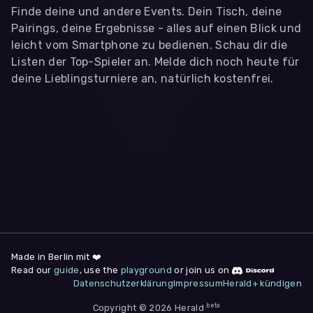
Finde deine und andere Events. Dein Tisch, deine
Pairings, deine Ergebnisse - alles auf einen Blick und
leicht vom Smartphone zu bedienen. Schau dir die
Listen der Top-Spieler an. Melde dich noch heute für
deine Lieblingsturniere an, natürlich kostenfrei.
WIR BENÖTIGEN DEINE ZUSTIMMUNG
Wir übermitteln personenbezogene Daten an
Drittanbieter
,
die uns helfen, unser Webangebot und die App zu
verbessern. Wir nutzen diese Daten ausschließlich für First-
Party-Produktanalysen und Performance-Messung, nicht für
app- oder websiteübergreifendes Werbetracking. Hierfür
benötigen wir deine Zustimmung. Indem du "Alle
akzeptieren" klickst, stimmst du diesen (jederzeit
widerruflich) zu. Dies umfasst auch deine Einwilligung in die
Übermittlung bestimmter personenbezogener Daten in
Drittländer, u.a. die USA, nach Art. 49 (1) (a) DSGVO. Du kannst
deine Zustimmung jederzeit unter "
Datenschutzerklärung
"
Made in Berlin mit ❤️
am Seitenende widerrufen.
Read our
guide
, use the
playground
or join us on
Datenschutzerklärung
Impressum
Herald+ kündigen
Anpassen
Nur notwendige
Alle
beta
Copyright © 2026 Herald