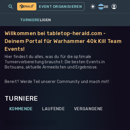
MEINE EVENTS
MEHR
EVENT ORGANISIEREN
SPIEL
·
WARHAMMER 40K
DE
TURNIERE
LIGEN
Willkommen bei tabletop-herald.com -
Deinem Portal für Warhammer 40k Kill Team
Events!
Hier findest du alles, was du für die optimale
Turniervorbereitung brauchst: Die besten Events in
Botsuana, aktuelle Armeelisten und Ergebnisse.
Bereit? Werde Teil unserer Community und mach mit!
TURNIERE
KOMMENDE
LAUFENDE
VERGANGENE