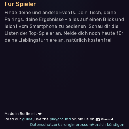
Für Spieler
Finde deine und andere Events. Dein Tisch, deine
Pairings, deine Ergebnisse - alles auf einen Blick und
leicht vom Smartphone zu bedienen. Schau dir die
Listen der Top-Spieler an. Melde dich noch heute für
deine Lieblingsturniere an, natürlich kostenfrei.
WIR BENÖTIGEN DEINE ZUSTIMMUNG
Wir übermitteln personenbezogene Daten an
Drittanbieter
,
die uns helfen, unser Webangebot und die App zu
verbessern. Wir nutzen diese Daten ausschließlich für First-
Party-Produktanalysen und Performance-Messung, nicht für
app- oder websiteübergreifendes Werbetracking. Hierfür
benötigen wir deine Zustimmung. Indem du "Alle
akzeptieren" klickst, stimmst du diesen (jederzeit
widerruflich) zu. Dies umfasst auch deine Einwilligung in die
Übermittlung bestimmter personenbezogener Daten in
Drittländer, u.a. die USA, nach Art. 49 (1) (a) DSGVO. Du kannst
deine Zustimmung jederzeit unter "
Datenschutzerklärung
"
Made in Berlin mit ❤️
am Seitenende widerrufen.
Read our
guide
, use the
playground
or join us on
Datenschutzerklärung
Impressum
Herald+ kündigen
Anpassen