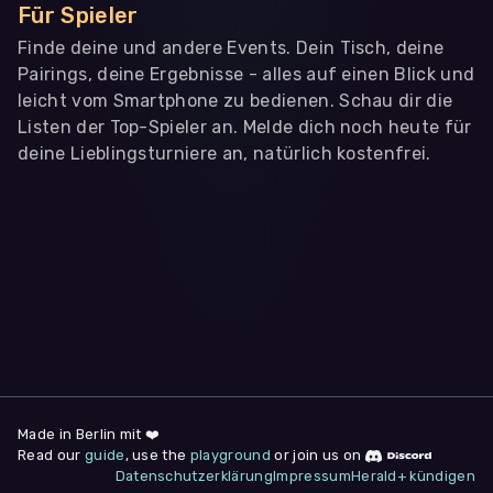
Für Spieler
Finde deine und andere Events. Dein Tisch, deine
Pairings, deine Ergebnisse - alles auf einen Blick und
leicht vom Smartphone zu bedienen. Schau dir die
Listen der Top-Spieler an. Melde dich noch heute für
deine Lieblingsturniere an, natürlich kostenfrei.
WIR BENÖTIGEN DEINE ZUSTIMMUNG
Wir übermitteln personenbezogene Daten an
Drittanbieter
,
die uns helfen, unser Webangebot und die App zu
verbessern. Wir nutzen diese Daten ausschließlich für First-
Party-Produktanalysen und Performance-Messung, nicht für
app- oder websiteübergreifendes Werbetracking. Hierfür
benötigen wir deine Zustimmung. Indem du "Alle
akzeptieren" klickst, stimmst du diesen (jederzeit
widerruflich) zu. Dies umfasst auch deine Einwilligung in die
Übermittlung bestimmter personenbezogener Daten in
Drittländer, u.a. die USA, nach Art. 49 (1) (a) DSGVO. Du kannst
deine Zustimmung jederzeit unter "
Datenschutzerklärung
"
Made in Berlin mit ❤️
am Seitenende widerrufen.
Read our
guide
, use the
playground
or join us on
Datenschutzerklärung
Impressum
Herald+ kündigen
Anpassen