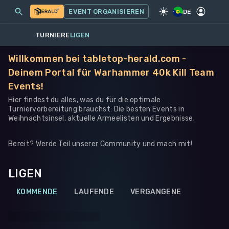
MEINE EVENTS
MEHR
EVENT ORGANISIEREN
SPIEL
·
WARHAMMER 40K
DE
TURNIERE
LIGEN
Willkommen bei tabletop-herald.com -
Deinem Portal für Warhammer 40k Kill Team
Events!
Hier findest du alles, was du für die optimale
Turniervorbereitung brauchst: Die besten Events in
Weihnachtsinsel, aktuelle Armeelisten und Ergebnisse.
Bereit? Werde Teil unserer Community und mach mit!
LIGEN
KOMMENDE
LAUFENDE
VERGANGENE