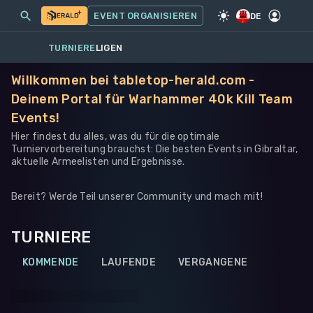
MEINE EVENTS
MEHR
EVENT ORGANISIEREN
SPIEL
·
WARHAMMER 40K
DE
TURNIERE
LIGEN
Willkommen bei tabletop-herald.com -
Deinem Portal für Warhammer 40k Kill Team
Events!
Hier findest du alles, was du für die optimale
Turniervorbereitung brauchst: Die besten Events in Gibraltar,
aktuelle Armeelisten und Ergebnisse.
Bereit? Werde Teil unserer Community und mach mit!
TURNIERE
KOMMENDE
LAUFENDE
VERGANGENE