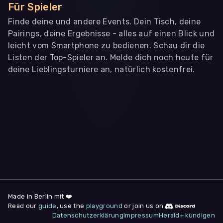
Für Spieler
Finde deine und andere Events. Dein Tisch, deine
Pairings, deine Ergebnisse - alles auf einen Blick und
leicht vom Smartphone zu bedienen. Schau dir die
Listen der Top-Spieler an. Melde dich noch heute für
deine Lieblingsturniere an, natürlich kostenfrei.
WIR BENÖTIGEN DEINE ZUSTIMMUNG
Wir übermitteln personenbezogene Daten an
Drittanbieter
,
die uns helfen, unser Webangebot und die App zu
verbessern. Wir nutzen diese Daten ausschließlich für First-
Party-Produktanalysen und Performance-Messung, nicht für
app- oder websiteübergreifendes Werbetracking. Hierfür
benötigen wir deine Zustimmung. Indem du "Alle
akzeptieren" klickst, stimmst du diesen (jederzeit
widerruflich) zu. Dies umfasst auch deine Einwilligung in die
Übermittlung bestimmter personenbezogener Daten in
Drittländer, u.a. die USA, nach Art. 49 (1) (a) DSGVO. Du kannst
deine Zustimmung jederzeit unter "
Datenschutzerklärung
"
Made in Berlin mit ❤️
am Seitenende widerrufen.
Read our
guide
, use the
playground
or join us on
Datenschutzerklärung
Impressum
Herald+ kündigen
Anpassen