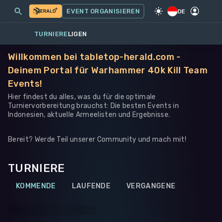
MEINE EVENTS
MEHR
EVENT ORGANISIEREN
SPIEL
·
WARHAMMER 40K
DE
TURNIERE
LIGEN
Willkommen bei tabletop-herald.com -
Deinem Portal für Warhammer 40k Kill Team
Events!
Hier findest du alles, was du für die optimale
Turniervorbereitung brauchst: Die besten Events in
Indonesien, aktuelle Armeelisten und Ergebnisse.
Bereit? Werde Teil unserer Community und mach mit!
TURNIERE
KOMMENDE
LAUFENDE
VERGANGENE