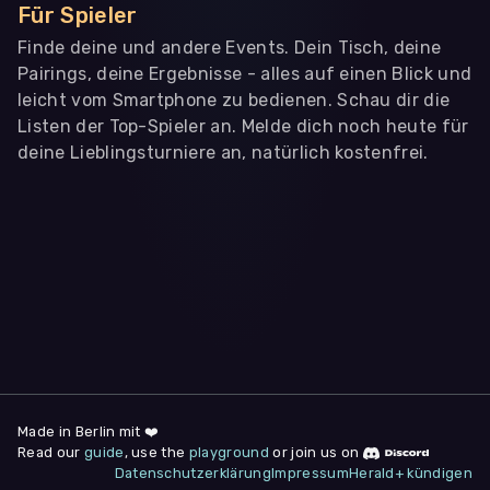
Für Spieler
Finde deine und andere Events. Dein Tisch, deine
Pairings, deine Ergebnisse - alles auf einen Blick und
leicht vom Smartphone zu bedienen. Schau dir die
Listen der Top-Spieler an. Melde dich noch heute für
deine Lieblingsturniere an, natürlich kostenfrei.
WIR BENÖTIGEN DEINE ZUSTIMMUNG
Wir übermitteln personenbezogene Daten an
Drittanbieter
,
die uns helfen, unser Webangebot und die App zu
verbessern. Wir nutzen diese Daten ausschließlich für First-
Party-Produktanalysen und Performance-Messung, nicht für
app- oder websiteübergreifendes Werbetracking. Hierfür
benötigen wir deine Zustimmung. Indem du "Alle
akzeptieren" klickst, stimmst du diesen (jederzeit
widerruflich) zu. Dies umfasst auch deine Einwilligung in die
Übermittlung bestimmter personenbezogener Daten in
Drittländer, u.a. die USA, nach Art. 49 (1) (a) DSGVO. Du kannst
deine Zustimmung jederzeit unter "
Datenschutzerklärung
"
Made in Berlin mit ❤️
am Seitenende widerrufen.
Read our
guide
, use the
playground
or join us on
Datenschutzerklärung
Impressum
Herald+ kündigen
Anpassen