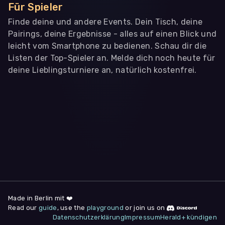
Für Spieler
Finde deine und andere Events. Dein Tisch, deine
Pairings, deine Ergebnisse - alles auf einen Blick und
leicht vom Smartphone zu bedienen. Schau dir die
Listen der Top-Spieler an. Melde dich noch heute für
deine Lieblingsturniere an, natürlich kostenfrei.
WIR BENÖTIGEN DEINE ZUSTIMMUNG
Wir übermitteln personenbezogene Daten an
Drittanbieter
,
die uns helfen, unser Webangebot und die App zu
verbessern. Wir nutzen diese Daten ausschließlich für First-
Party-Produktanalysen und Performance-Messung, nicht für
app- oder websiteübergreifendes Werbetracking. Hierfür
benötigen wir deine Zustimmung. Indem du "Alle
akzeptieren" klickst, stimmst du diesen (jederzeit
widerruflich) zu. Dies umfasst auch deine Einwilligung in die
Übermittlung bestimmter personenbezogener Daten in
Drittländer, u.a. die USA, nach Art. 49 (1) (a) DSGVO. Du kannst
deine Zustimmung jederzeit unter "
Datenschutzerklärung
"
Made in Berlin mit ❤️
am Seitenende widerrufen.
Read our
guide
, use the
playground
or join us on
Datenschutzerklärung
Impressum
Herald+ kündigen
Anpassen