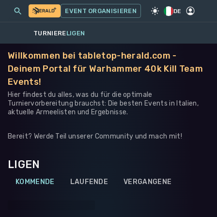
MEINE EVENTS
MEHR
EVENT ORGANISIEREN
SPIEL
·
WARHAMMER 40K
DE
TURNIERE
LIGEN
Willkommen bei tabletop-herald.com -
Deinem Portal für Warhammer 40k Kill Team
Events!
Hier findest du alles, was du für die optimale
Turniervorbereitung brauchst: Die besten Events in Italien,
aktuelle Armeelisten und Ergebnisse.
Bereit? Werde Teil unserer Community und mach mit!
LIGEN
KOMMENDE
LAUFENDE
VERGANGENE