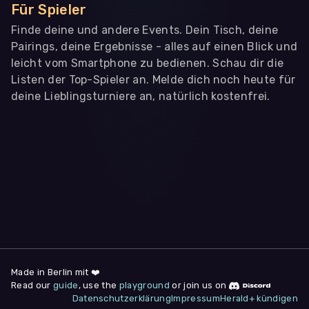
Für Spieler
Finde deine und andere Events. Dein Tisch, deine
Pairings, deine Ergebnisse - alles auf einen Blick und
leicht vom Smartphone zu bedienen. Schau dir die
Listen der Top-Spieler an. Melde dich noch heute für
deine Lieblingsturniere an, natürlich kostenfrei.
WIR BENÖTIGEN DEINE ZUSTIMMUNG
Wir übermitteln personenbezogene Daten an
Drittanbieter
,
die uns helfen, unser Webangebot und die App zu
verbessern. Wir nutzen diese Daten ausschließlich für First-
Party-Produktanalysen und Performance-Messung, nicht für
app- oder websiteübergreifendes Werbetracking. Hierfür
benötigen wir deine Zustimmung. Indem du "Alle
akzeptieren" klickst, stimmst du diesen (jederzeit
widerruflich) zu. Dies umfasst auch deine Einwilligung in die
Übermittlung bestimmter personenbezogener Daten in
Drittländer, u.a. die USA, nach Art. 49 (1) (a) DSGVO. Du kannst
deine Zustimmung jederzeit unter "
Datenschutzerklärung
"
Made in Berlin mit ❤️
am Seitenende widerrufen.
Read our
guide
, use the
playground
or join us on
Datenschutzerklärung
Impressum
Herald+ kündigen
Anpassen