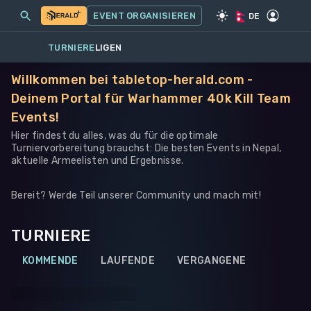
MEINE EVENTS
MEHR
EVENT ORGANISIEREN
SPIEL
·
WARHAMMER 40K
DE
TURNIERE
LIGEN
Willkommen bei tabletop-herald.com -
Deinem Portal für Warhammer 40k Kill Team
Events!
Hier findest du alles, was du für die optimale
Turniervorbereitung brauchst: Die besten Events in Nepal,
aktuelle Armeelisten und Ergebnisse.
Bereit? Werde Teil unserer Community und mach mit!
TURNIERE
KOMMENDE
LAUFENDE
VERGANGENE