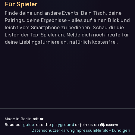
Für Spieler
Finde deine und andere Events. Dein Tisch, deine
Pairings, deine Ergebnisse - alles auf einen Blick und
leicht vom Smartphone zu bedienen. Schau dir die
Listen der Top-Spieler an. Melde dich noch heute für
deine Lieblingsturniere an, natürlich kostenfrei.
WIR BENÖTIGEN DEINE ZUSTIMMUNG
Wir übermitteln personenbezogene Daten an
Drittanbieter
,
die uns helfen, unser Webangebot und die App zu
verbessern. Wir nutzen diese Daten ausschließlich für First-
Party-Produktanalysen und Performance-Messung, nicht für
app- oder websiteübergreifendes Werbetracking. Hierfür
benötigen wir deine Zustimmung. Indem du "Alle
akzeptieren" klickst, stimmst du diesen (jederzeit
widerruflich) zu. Dies umfasst auch deine Einwilligung in die
Übermittlung bestimmter personenbezogener Daten in
Drittländer, u.a. die USA, nach Art. 49 (1) (a) DSGVO. Du kannst
deine Zustimmung jederzeit unter "
Datenschutzerklärung
"
Made in Berlin mit ❤️
am Seitenende widerrufen.
Read our
guide
, use the
playground
or join us on
Datenschutzerklärung
Impressum
Herald+ kündigen
Anpassen