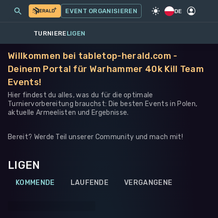
MEINE EVENTS
MEHR
EVENT ORGANISIEREN
SPIEL
·
WARHAMMER 40K
DE
TURNIERE
LIGEN
Willkommen bei tabletop-herald.com -
Deinem Portal für Warhammer 40k Kill Team
Events!
Hier findest du alles, was du für die optimale
Turniervorbereitung brauchst: Die besten Events in Polen,
aktuelle Armeelisten und Ergebnisse.
Bereit? Werde Teil unserer Community und mach mit!
LIGEN
KOMMENDE
LAUFENDE
VERGANGENE