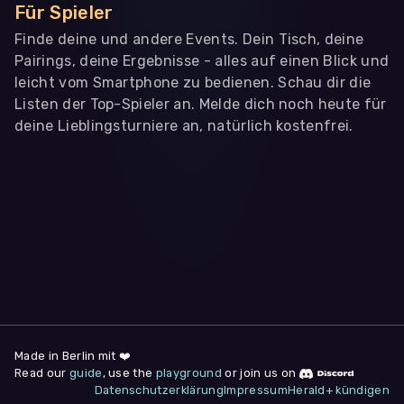
Für Spieler
Finde deine und andere Events. Dein Tisch, deine
Pairings, deine Ergebnisse - alles auf einen Blick und
leicht vom Smartphone zu bedienen. Schau dir die
Listen der Top-Spieler an. Melde dich noch heute für
deine Lieblingsturniere an, natürlich kostenfrei.
WIR BENÖTIGEN DEINE ZUSTIMMUNG
Wir übermitteln personenbezogene Daten an
Drittanbieter
,
die uns helfen, unser Webangebot und die App zu
verbessern. Wir nutzen diese Daten ausschließlich für First-
Party-Produktanalysen und Performance-Messung, nicht für
app- oder websiteübergreifendes Werbetracking. Hierfür
benötigen wir deine Zustimmung. Indem du "Alle
akzeptieren" klickst, stimmst du diesen (jederzeit
widerruflich) zu. Dies umfasst auch deine Einwilligung in die
Übermittlung bestimmter personenbezogener Daten in
Drittländer, u.a. die USA, nach Art. 49 (1) (a) DSGVO. Du kannst
deine Zustimmung jederzeit unter "
Datenschutzerklärung
"
Made in Berlin mit ❤️
am Seitenende widerrufen.
Read our
guide
, use the
playground
or join us on
Datenschutzerklärung
Impressum
Herald+ kündigen
Anpassen