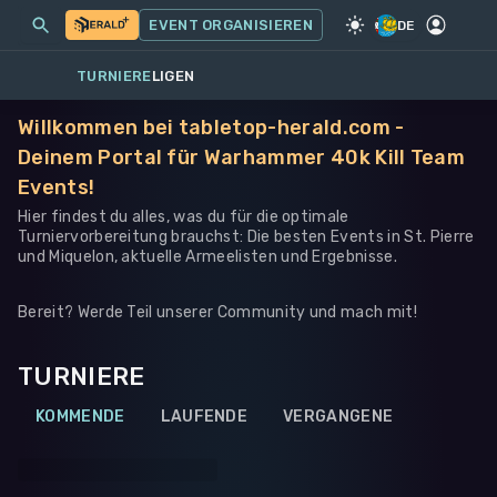
MEINE EVENTS
MEHR
EVENT ORGANISIEREN
SPIEL
·
WARHAMMER 40K
DE
TURNIERE
LIGEN
Willkommen bei tabletop-herald.com -
Deinem Portal für Warhammer 40k Kill Team
Events!
Hier findest du alles, was du für die optimale
Turniervorbereitung brauchst: Die besten Events in St. Pierre
und Miquelon, aktuelle Armeelisten und Ergebnisse.
Bereit? Werde Teil unserer Community und mach mit!
TURNIERE
KOMMENDE
LAUFENDE
VERGANGENE