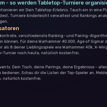
m - so werden Tabletop-Turniere organisi
utionieren wir Dein Tabletop-Erlebnis. Tauch ein in eine P
ndest, Turniere kinderleicht verwaltest und Rankings analy
ngen.
isatoren
nkontrolle, verschiedenste Ranking- und Pairing-Algorith
in können, für deine Warhammer 40.000, Age of Sigmar o
hr als 8 deiner Lieblingsspiele wie Warhammer 40k, X-Win
op-Turnier noch heute, natürlich kostenfrei.
ents. Dein Tisch, deine Pairings, deine Ergebnisse - alle
bedienen. Schau dir die Listen der Top-Spieler an. Meld
, natürlich kostenfrei.