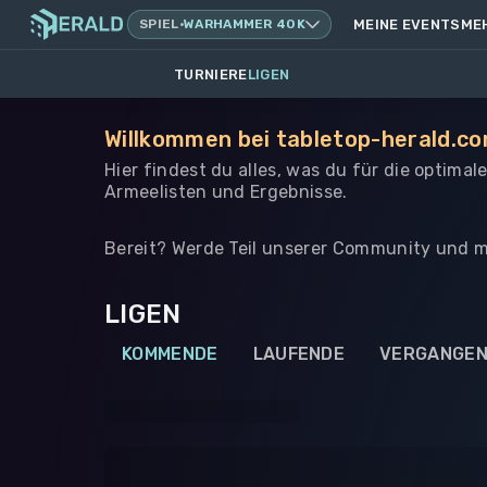
SPIEL
·
WARHAMMER 40K
MEINE EVENTS
ME
TURNIERE
LIGEN
Willkommen bei tabletop-herald.co
Hier findest du alles, was du für die optima
Armeelisten und Ergebnisse.
Bereit? Werde Teil unserer Community und m
LIGEN
KOMMENDE
LAUFENDE
VERGANGE