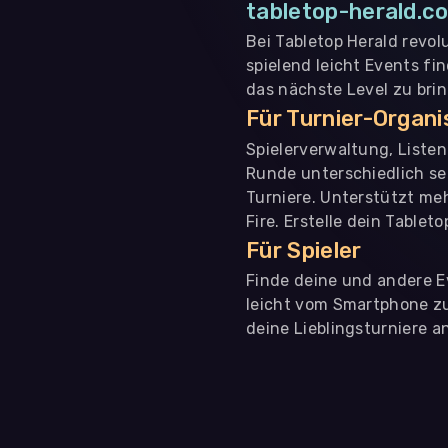
tabletop-herald.co
Bei Tabletop Herald revol
spielend leicht Events fi
das nächste Level zu bri
Für Turnier-Organ
Spielerverwaltung, Liste
Runde unterschiedlich se
Turniere. Unterstützt me
Fire. Erstelle dein Tablet
Für Spieler
Finde deine und andere Ev
leicht vom Smartphone zu 
deine Lieblingsturniere an
WIR BENÖTIGEN DEINE ZUSTIMMUNG