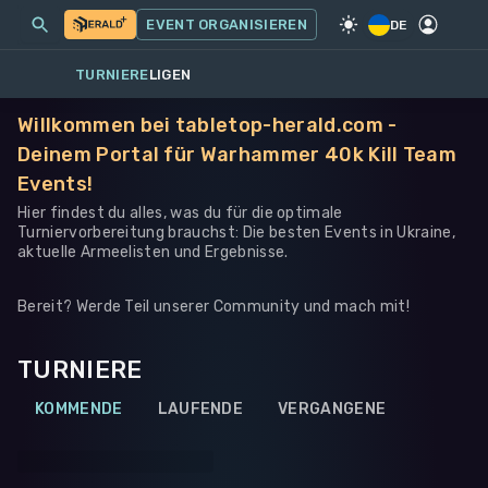
MEINE EVENTS
MEHR
EVENT ORGANISIEREN
SPIEL
·
WARHAMMER 40K
DE
TURNIERE
LIGEN
Willkommen bei tabletop-herald.com -
Deinem Portal für Warhammer 40k Kill Team
Events!
Hier findest du alles, was du für die optimale
Turniervorbereitung brauchst: Die besten Events in Ukraine,
aktuelle Armeelisten und Ergebnisse.
Bereit? Werde Teil unserer Community und mach mit!
TURNIERE
KOMMENDE
LAUFENDE
VERGANGENE