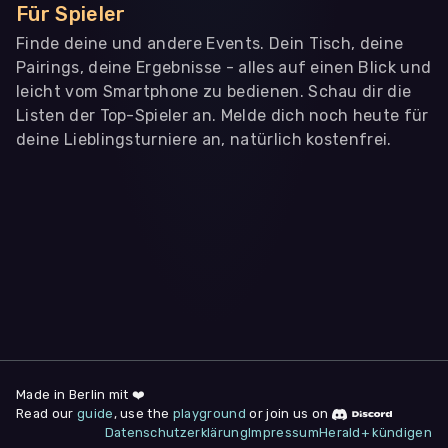
Für Spieler
Finde deine und andere Events. Dein Tisch, deine
Pairings, deine Ergebnisse - alles auf einen Blick und
leicht vom Smartphone zu bedienen. Schau dir die
Listen der Top-Spieler an. Melde dich noch heute für
deine Lieblingsturniere an, natürlich kostenfrei.
WIR BENÖTIGEN DEINE ZUSTIMMUNG
Wir übermitteln personenbezogene Daten an
Drittanbieter
,
die uns helfen, unser Webangebot und die App zu
verbessern. Wir nutzen diese Daten ausschließlich für First-
Party-Produktanalysen und Performance-Messung, nicht für
app- oder websiteübergreifendes Werbetracking. Hierfür
benötigen wir deine Zustimmung. Indem du "Alle
akzeptieren" klickst, stimmst du diesen (jederzeit
widerruflich) zu. Dies umfasst auch deine Einwilligung in die
Übermittlung bestimmter personenbezogener Daten in
Drittländer, u.a. die USA, nach Art. 49 (1) (a) DSGVO. Du kannst
deine Zustimmung jederzeit unter "
Datenschutzerklärung
"
Made in Berlin mit ❤️
am Seitenende widerrufen.
Read our
guide
, use the
playground
or join us on
Datenschutzerklärung
Impressum
Herald+ kündigen
Anpassen