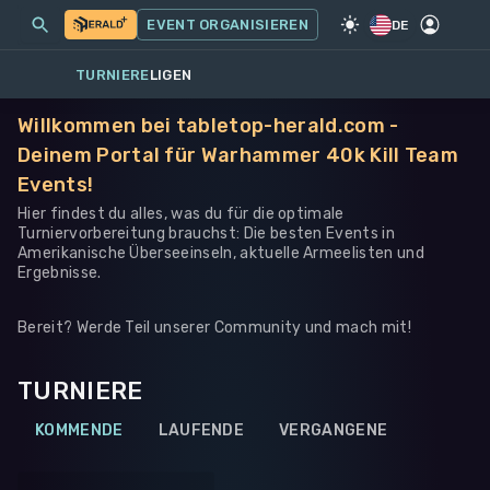
MEINE EVENTS
MEHR
EVENT ORGANISIEREN
SPIEL
·
WARHAMMER 40K
DE
TURNIERE
LIGEN
Willkommen bei tabletop-herald.com -
Deinem Portal für Warhammer 40k Kill Team
Events!
Hier findest du alles, was du für die optimale
Turniervorbereitung brauchst: Die besten Events in
Amerikanische Überseeinseln, aktuelle Armeelisten und
Ergebnisse.
Bereit? Werde Teil unserer Community und mach mit!
TURNIERE
KOMMENDE
LAUFENDE
VERGANGENE