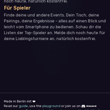
noch heute, natürlich kostenfrei.
Für Spieler
Finde deine und andere Events. Dein Tisch, deine
Pairings, deine Ergebnisse - alles auf einen Blick und
leicht vom Smartphone zu bedienen. Schau dir die
Listen der Top-Spieler an. Melde dich noch heute für
deine Lieblingsturniere an, natürlich kostenfrei.
WIR BENÖTIGEN DEINE ZUSTIMMUNG
Wir übermitteln personenbezogene Daten an
Drittanbieter
,
die uns helfen, unser Webangebot und die App zu
verbessern. Wir nutzen diese Daten ausschließlich für First-
Party-Produktanalysen und Performance-Messung, nicht für
app- oder websiteübergreifendes Werbetracking. Hierfür
benötigen wir deine Zustimmung. Indem du "Alle
akzeptieren" klickst, stimmst du diesen (jederzeit
widerruflich) zu. Dies umfasst auch deine Einwilligung in die
Übermittlung bestimmter personenbezogener Daten in
Drittländer, u.a. die USA, nach Art. 49 (1) (a) DSGVO. Du kannst
deine Zustimmung jederzeit unter "
Datenschutzerklärung
"
Made in Berlin mit ❤️
am Seitenende widerrufen.
Read our
guide
, use the
playground
or join us on