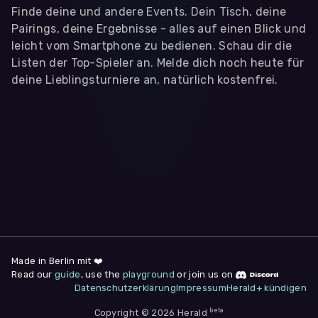
Finde deine und andere Events. Dein Tisch, deine
Pairings, deine Ergebnisse - alles auf einen Blick und
leicht vom Smartphone zu bedienen. Schau dir die
Listen der Top-Spieler an. Melde dich noch heute für
deine Lieblingsturniere an, natürlich kostenfrei.
WIR BENÖTIGEN DEINE ZUSTIMMUNG
Wir übermitteln personenbezogene Daten an
Drittanbieter
,
die uns helfen, unser Webangebot und die App zu
verbessern. Wir nutzen diese Daten ausschließlich für First-
Party-Produktanalysen und Performance-Messung, nicht für
app- oder websiteübergreifendes Werbetracking. Hierfür
benötigen wir deine Zustimmung. Indem du "Alle
akzeptieren" klickst, stimmst du diesen (jederzeit
widerruflich) zu. Dies umfasst auch deine Einwilligung in die
Übermittlung bestimmter personenbezogener Daten in
Drittländer, u.a. die USA, nach Art. 49 (1) (a) DSGVO. Du kannst
deine Zustimmung jederzeit unter "
Datenschutzerklärung
"
Made in Berlin mit ❤️
am Seitenende widerrufen.
Read our
guide
, use the
playground
or join us on
Datenschutzerklärung
Impressum
Herald+ kündigen
Anpassen
Nur notwendige
Alle
beta
Copyright © 2026 Herald