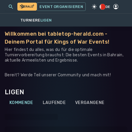
MEINE EVENTS
MEHR
EVENT ORGANISIEREN
SPIEL
·
WARHAMMER 40K
DE
TURNIERE
LIGEN
Willkommen bei tabletop-herald.com -
Deinem Portal für Kings of War Events!
Hier findest du alles, was du für die optimale
Turniervorbereitung brauchst: Die besten Events in Bahrain,
aktuelle Armeelisten und Ergebnisse.
Bereit? Werde Teil unserer Community und mach mit!
LIGEN
KOMMENDE
LAUFENDE
VERGANGENE