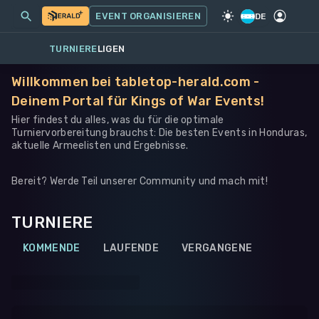
MEINE EVENTS
MEHR
EVENT ORGANISIEREN
SPIEL
·
WARHAMMER 40K
DE
TURNIERE
LIGEN
Willkommen bei tabletop-herald.com -
Deinem Portal für Kings of War Events!
Hier findest du alles, was du für die optimale
Turniervorbereitung brauchst: Die besten Events in Honduras,
aktuelle Armeelisten und Ergebnisse.
Bereit? Werde Teil unserer Community und mach mit!
TURNIERE
KOMMENDE
LAUFENDE
VERGANGENE