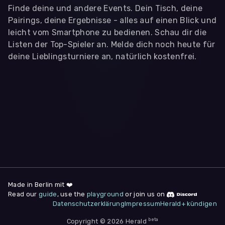
Finde deine und andere Events. Dein Tisch, deine
Pairings, deine Ergebnisse - alles auf einen Blick und
leicht vom Smartphone zu bedienen. Schau dir die
Listen der Top-Spieler an. Melde dich noch heute für
deine Lieblingsturniere an, natürlich kostenfrei.
WIR BENÖTIGEN DEINE ZUSTIMMUNG
Wir übermitteln personenbezogene Daten an
Drittanbieter
,
die uns helfen, unser Webangebot und die App zu
verbessern. Wir nutzen diese Daten ausschließlich für First-
Party-Produktanalysen und Performance-Messung, nicht für
app- oder websiteübergreifendes Werbetracking. Hierfür
benötigen wir deine Zustimmung. Indem du "Alle
akzeptieren" klickst, stimmst du diesen (jederzeit
widerruflich) zu. Dies umfasst auch deine Einwilligung in die
Übermittlung bestimmter personenbezogener Daten in
Drittländer, u.a. die USA, nach Art. 49 (1) (a) DSGVO. Du kannst
deine Zustimmung jederzeit unter "
Datenschutzerklärung
"
Made in Berlin mit ❤️
am Seitenende widerrufen.
Read our
guide
, use the
playground
or join us on
Datenschutzerklärung
Impressum
Herald+ kündigen
Anpassen
Nur notwendige
Alle
beta
Copyright © 2026 Herald